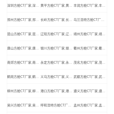
深圳方舱CT厂家,深圳方舱式CT,深圳CT方舱,深圳方舱CT,深圳医用CT方舱,深圳移动方舱CT-深圳医用CT方舱公司
黄平方舱CT厂家,黄平方舱式CT,黄平CT方舱,黄平方舱CT,黄平医用CT方舱,黄平移动方舱CT-黄平医用CT方舱公司
丰润方舱CT厂家,丰润方舱式CT,丰润CT方舱,丰润方舱CT,丰润医用CT方舱,丰润移动方舱CT-丰润医用CT方舱公司
邳州方舱CT厂家,邳州方舱式CT,邳州CT方舱,邳州方舱CT,邳州医用CT方舱,邳州移动方舱CT-邳州医用CT方舱公司
长岭方舱CT厂家,长岭方舱式CT,长岭CT方舱,长岭方舱CT,长岭医用CT方舱,长岭移动方舱CT-长岭医用CT方舱公司
乌兰浩特方舱CT厂家,乌兰浩特方舱式CT,乌兰浩特CT方舱,乌兰浩特方舱CT,乌兰浩特医用CT方舱,乌兰浩特移动方舱CT-乌兰浩特医用CT方舱公司
昆山方舱CT厂家,昆山方舱式CT,昆山CT方舱,昆山方舱CT,昆山医用CT方舱,昆山移动方舱CT-昆山医用CT方舱公司
辽阳方舱CT厂家,辽阳方舱式CT,辽阳CT方舱,辽阳方舱CT,辽阳医用CT方舱,辽阳移动方舱CT-辽阳医用CT方舱公司
靖州方舱CT厂家,靖州方舱式CT,靖州CT方舱,靖州方舱CT,靖州医用CT方舱,靖州移动方舱CT-靖州医用CT方舱公司
唐山方舱CT厂家,唐山方舱式CT,唐山CT方舱,唐山方舱CT,唐山医用CT方舱,唐山移动方舱CT-唐山医用CT方舱公司
银川方舱CT厂家,银川方舱式CT,银川CT方舱,银川方舱CT,银川医用CT方舱,银川移动方舱CT-银川医用CT方舱公司
衢州方舱CT厂家,衢州方舱式CT,衢州CT方舱,衢州方舱CT,衢州医用CT方舱,衢州移动方舱CT-衢州医用CT方舱公司
南郊方舱CT厂家,南郊方舱式CT,南郊CT方舱,南郊方舱CT,南郊医用CT方舱,南郊移动方舱CT-南郊医用CT方舱公司
永定方舱CT厂家,永定方舱式CT,永定CT方舱,永定方舱CT,永定医用CT方舱,永定移动方舱CT-永定医用CT方舱公司
茂名方舱CT厂家,茂名方舱式CT,茂名CT方舱,茂名方舱CT,茂名医用CT方舱,茂名移动方舱CT-茂名医用CT方舱公司
鹤岗方舱CT厂家,鹤岗方舱式CT,鹤岗CT方舱,鹤岗方舱CT,鹤岗医用CT方舱,鹤岗移动方舱CT-鹤岗医用CT方舱公司
义乌方舱CT厂家,义乌方舱式CT,义乌CT方舱,义乌方舱CT,义乌医用CT方舱,义乌移动方舱CT-义乌医用CT方舱公司
武都方舱CT厂家,武都方舱式CT,武都CT方舱,武都方舱CT,武都医用CT方舱,武都移动方舱CT-武都医用CT方舱公司
柳州方舱CT厂家,柳州方舱式CT,柳州CT方舱,柳州方舱CT,柳州医用CT方舱,柳州移动方舱CT-柳州医用CT方舱公司
港口方舱CT厂家,港口方舱式CT,港口CT方舱,港口方舱CT,港口医用CT方舱,港口移动方舱CT-港口医用CT方舱公司
遵义方舱CT厂家,遵义方舱式CT,遵义CT方舱,遵义方舱CT,遵义医用CT方舱,遵义移动方舱CT-遵义医用CT方舱公司
吴兴方舱CT厂家,吴兴方舱式CT,吴兴CT方舱,吴兴方舱CT,吴兴医用CT方舱,吴兴移动方舱CT-吴兴医用CT方舱公司
呼和浩特方舱CT厂家,呼和浩特方舱式CT,呼和浩特CT方舱,呼和浩特方舱CT,呼和浩特医用CT方舱,呼和浩特移动方舱CT-呼和浩特医用CT方舱公司
孟州方舱CT厂家,孟州方舱式CT,孟州CT方舱,孟州方舱CT,孟州医用CT方舱,孟州移动方舱CT-孟州医用CT方舱公司