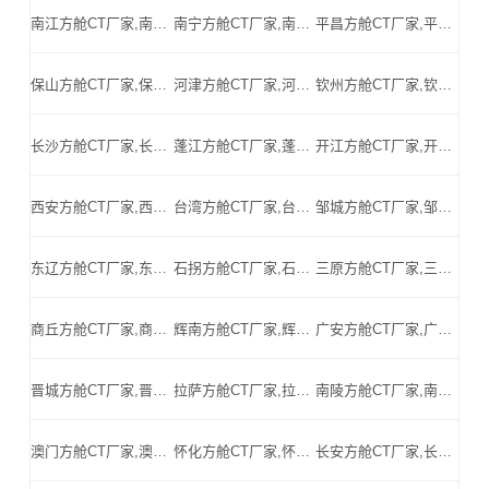
南江方舱CT厂家,南江方舱式CT,南江CT方舱,南江方舱CT,南江医用CT方舱,南江移动方舱CT-南江医用CT方舱公司
南宁方舱CT厂家,南宁方舱式CT,南宁CT方舱,南宁方舱CT,南宁医用CT方舱,南宁移动方舱CT-南宁医用CT方舱公司
平昌方舱CT厂家,平昌方舱式CT,平昌CT方舱,平昌方舱CT,平昌医用CT方舱,平昌移动方舱CT-平昌医用CT方舱公司
保山方舱CT厂家,保山方舱式CT,保山CT方舱,保山方舱CT,保山医用CT方舱,保山移动方舱CT-保山医用CT方舱公司
河津方舱CT厂家,河津方舱式CT,河津CT方舱,河津方舱CT,河津医用CT方舱,河津移动方舱CT-河津医用CT方舱公司
钦州方舱CT厂家,钦州方舱式CT,钦州CT方舱,钦州方舱CT,钦州医用CT方舱,钦州移动方舱CT-钦州医用CT方舱公司
长沙方舱CT厂家,长沙方舱式CT,长沙CT方舱,长沙方舱CT,长沙医用CT方舱,长沙移动方舱CT-长沙医用CT方舱公司
蓬江方舱CT厂家,蓬江方舱式CT,蓬江CT方舱,蓬江方舱CT,蓬江医用CT方舱,蓬江移动方舱CT-蓬江医用CT方舱公司
开江方舱CT厂家,开江方舱式CT,开江CT方舱,开江方舱CT,开江医用CT方舱,开江移动方舱CT-开江医用CT方舱公司
西安方舱CT厂家,西安方舱式CT,西安CT方舱,西安方舱CT,西安医用CT方舱,西安移动方舱CT-西安医用CT方舱公司
台湾方舱CT厂家,台湾方舱式CT,台湾CT方舱,台湾方舱CT,台湾医用CT方舱,台湾移动方舱CT-台湾医用CT方舱公司
邹城方舱CT厂家,邹城方舱式CT,邹城CT方舱,邹城方舱CT,邹城医用CT方舱,邹城移动方舱CT-邹城医用CT方舱公司
东辽方舱CT厂家,东辽方舱式CT,东辽CT方舱,东辽方舱CT,东辽医用CT方舱,东辽移动方舱CT-东辽医用CT方舱公司
石拐方舱CT厂家,石拐方舱式CT,石拐CT方舱,石拐方舱CT,石拐医用CT方舱,石拐移动方舱CT-石拐医用CT方舱公司
三原方舱CT厂家,三原方舱式CT,三原CT方舱,三原方舱CT,三原医用CT方舱,三原移动方舱CT-三原医用CT方舱公司
商丘方舱CT厂家,商丘方舱式CT,商丘CT方舱,商丘方舱CT,商丘医用CT方舱,商丘移动方舱CT-商丘医用CT方舱公司
辉南方舱CT厂家,辉南方舱式CT,辉南CT方舱,辉南方舱CT,辉南医用CT方舱,辉南移动方舱CT-辉南医用CT方舱公司
广安方舱CT厂家,广安方舱式CT,广安CT方舱,广安方舱CT,广安医用CT方舱,广安移动方舱CT-广安医用CT方舱公司
晋城方舱CT厂家,晋城方舱式CT,晋城CT方舱,晋城方舱CT,晋城医用CT方舱,晋城移动方舱CT-晋城医用CT方舱公司
拉萨方舱CT厂家,拉萨方舱式CT,拉萨CT方舱,拉萨方舱CT,拉萨医用CT方舱,拉萨移动方舱CT-拉萨医用CT方舱公司
南陵方舱CT厂家,南陵方舱式CT,南陵CT方舱,南陵方舱CT,南陵医用CT方舱,南陵移动方舱CT-南陵医用CT方舱公司
澳门方舱CT厂家,澳门方舱式CT,澳门CT方舱,澳门方舱CT,澳门医用CT方舱,澳门移动方舱CT-澳门医用CT方舱公司
怀化方舱CT厂家,怀化方舱式CT,怀化CT方舱,怀化方舱CT,怀化医用CT方舱,怀化移动方舱CT-怀化医用CT方舱公司
长安方舱CT厂家,长安方舱式CT,长安CT方舱,长安方舱CT,长安医用CT方舱,长安移动方舱CT-长安医用CT方舱公司