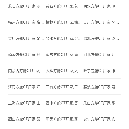
龙岩方舱CT厂家,龙岩方舱式CT,龙岩CT方舱,龙岩方舱CT,龙岩医用CT方舱,龙岩移动方舱CT-龙岩医用CT方舱公司
黄石方舱CT厂家,黄石方舱式CT,黄石CT方舱,黄石方舱CT,黄石医用CT方舱,黄石移动方舱CT-黄石医用CT方舱公司
明水方舱CT厂家,明水方舱式CT,明水CT方舱,明水方舱CT,明水医用CT方舱,明水移动方舱CT-明水医用CT方舱公司
梅州方舱CT厂家,梅州方舱式CT,梅州CT方舱,梅州方舱CT,梅州医用CT方舱,梅州移动方舱CT-梅州医用CT方舱公司
榆林方舱CT厂家,榆林方舱式CT,榆林CT方舱,榆林方舱CT,榆林医用CT方舱,榆林移动方舱CT-榆林医用CT方舱公司
吴川方舱CT厂家,吴川方舱式CT,吴川CT方舱,吴川方舱CT,吴川医用CT方舱,吴川移动方舱CT-吴川医用CT方舱公司
金川方舱CT厂家,金川方舱式CT,金川CT方舱,金川方舱CT,金川医用CT方舱,金川移动方舱CT-金川医用CT方舱公司
金水方舱CT厂家,金水方舱式CT,金水CT方舱,金水方舱CT,金水医用CT方舱,金水移动方舱CT-金水医用CT方舱公司
潞城方舱CT厂家,潞城方舱式CT,潞城CT方舱,潞城方舱CT,潞城医用CT方舱,潞城移动方舱CT-潞城医用CT方舱公司
杨陵方舱CT厂家,杨陵方舱式CT,杨陵CT方舱,杨陵方舱CT,杨陵医用CT方舱,杨陵移动方舱CT-杨陵医用CT方舱公司
南宫方舱CT厂家,南宫方舱式CT,南宫CT方舱,南宫方舱CT,南宫医用CT方舱,南宫移动方舱CT-南宫医用CT方舱公司
河北方舱CT厂家,河北方舱式CT,河北CT方舱,河北方舱CT,河北医用CT方舱,河北移动方舱CT-河北医用CT方舱公司
内蒙古方舱CT厂家,内蒙古方舱式CT,内蒙古CT方舱,内蒙古方舱CT,内蒙古医用CT方舱,内蒙古移动方舱CT-内蒙古医用CT方舱公司
大理方舱CT厂家,大理方舱式CT,大理CT方舱,大理方舱CT,大理医用CT方舱,大理移动方舱CT-大理医用CT方舱公司
睢宁方舱CT厂家,睢宁方舱式CT,睢宁CT方舱,睢宁方舱CT,睢宁医用CT方舱,睢宁移动方舱CT-睢宁医用CT方舱公司
江门方舱CT厂家,江门方舱式CT,江门CT方舱,江门方舱CT,江门医用CT方舱,江门移动方舱CT-江门医用CT方舱公司
三台方舱CT厂家,三台方舱式CT,三台CT方舱,三台方舱CT,三台医用CT方舱,三台移动方舱CT-三台医用CT方舱公司
荔波方舱CT厂家,荔波方舱式CT,荔波CT方舱,荔波方舱CT,荔波医用CT方舱,荔波移动方舱CT-荔波医用CT方舱公司
上海方舱CT厂家,上海方舱式CT,上海CT方舱,上海方舱CT,上海医用CT方舱,上海移动方舱CT-上海医用CT方舱公司
晋中方舱CT厂家,晋中方舱式CT,晋中CT方舱,晋中方舱CT,晋中医用CT方舱,晋中移动方舱CT-晋中医用CT方舱公司
乐山方舱CT厂家,乐山方舱式CT,乐山CT方舱,乐山方舱CT,乐山医用CT方舱,乐山移动方舱CT-乐山医用CT方舱公司
韶山方舱CT厂家,韶山方舱式CT,韶山CT方舱,韶山方舱CT,韶山医用CT方舱,韶山移动方舱CT-韶山医用CT方舱公司
新民方舱CT厂家,新民方舱式CT,新民CT方舱,新民方舱CT,新民医用CT方舱,新民移动方舱CT-新民医用CT方舱公司
安宁方舱CT厂家,安宁方舱式CT,安宁CT方舱,安宁方舱CT,安宁医用CT方舱,安宁移动方舱CT-安宁医用CT方舱公司