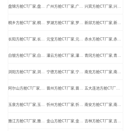
盘锦方舱CT厂家,盘锦方舱式CT,盘锦CT方舱,盘锦方舱CT,盘锦医用CT方舱,盘锦移动方舱CT-盘锦医用CT方舱公司
广州方舱CT厂家,广州方舱式CT,广州CT方舱,广州方舱CT,广州医用CT方舱,广州移动方舱CT-广州医用CT方舱公司
兴宾方舱CT厂家,兴宾方舱式CT,兴宾CT方舱,兴宾方舱CT,兴宾医用CT方舱,兴宾移动方舱CT-兴宾医用CT方舱公司
桐乡方舱CT厂家,桐乡方舱式CT,桐乡CT方舱,桐乡方舱CT,桐乡医用CT方舱,桐乡移动方舱CT-桐乡医用CT方舱公司
罗湖方舱CT厂家,罗湖方舱式CT,罗湖CT方舱,罗湖方舱CT,罗湖医用CT方舱,罗湖移动方舱CT-罗湖医用CT方舱公司
新邱方舱CT厂家,新邱方舱式CT,新邱CT方舱,新邱方舱CT,新邱医用CT方舱,新邱移动方舱CT-新邱医用CT方舱公司
长阳方舱CT厂家,长阳方舱式CT,长阳CT方舱,长阳方舱CT,长阳医用CT方舱,长阳移动方舱CT-长阳医用CT方舱公司
元宝方舱CT厂家,元宝方舱式CT,元宝CT方舱,元宝方舱CT,元宝医用CT方舱,元宝移动方舱CT-元宝医用CT方舱公司
赤水方舱CT厂家,赤水方舱式CT,赤水CT方舱,赤水方舱CT,赤水医用CT方舱,赤水移动方舱CT-赤水医用CT方舱公司
白银方舱CT厂家,白银方舱式CT,白银CT方舱,白银方舱CT,白银医用CT方舱,白银移动方舱CT-白银医用CT方舱公司
灌云方舱CT厂家,灌云方舱式CT,灌云CT方舱,灌云方舱CT,灌云医用CT方舱,灌云移动方舱CT-灌云医用CT方舱公司
青冈方舱CT厂家,青冈方舱式CT,青冈CT方舱,青冈方舱CT,青冈医用CT方舱,青冈移动方舱CT-青冈医用CT方舱公司
浏阳方舱CT厂家,浏阳方舱式CT,浏阳CT方舱,浏阳方舱CT,浏阳医用CT方舱,浏阳移动方舱CT-浏阳医用CT方舱公司
宁德方舱CT厂家,宁德方舱式CT,宁德CT方舱,宁德方舱CT,宁德医用CT方舱,宁德移动方舱CT-宁德医用CT方舱公司
南充方舱CT厂家,南充方舱式CT,南充CT方舱,南充方舱CT,南充医用CT方舱,南充移动方舱CT-南充医用CT方舱公司
阿尔山方舱CT厂家,阿尔山方舱式CT,阿尔山CT方舱,阿尔山方舱CT,阿尔山医用CT方舱,阿尔山移动方舱CT-阿尔山医用CT方舱公司
晋州方舱CT厂家,晋州方舱式CT,晋州CT方舱,晋州方舱CT,晋州医用CT方舱,晋州移动方舱CT-晋州医用CT方舱公司
五大连池方舱CT厂家,五大连池方舱式CT,五大连池CT方舱,五大连池方舱CT,五大连池医用CT方舱,五大连池移动方舱CT-五大连池医用CT方舱公司
玉泉方舱CT厂家,玉泉方舱式CT,玉泉CT方舱,玉泉方舱CT,玉泉医用CT方舱,玉泉移动方舱CT-玉泉医用CT方舱公司
忻州方舱CT厂家,忻州方舱式CT,忻州CT方舱,忻州方舱CT,忻州医用CT方舱,忻州移动方舱CT-忻州医用CT方舱公司
南安方舱CT厂家,南安方舱式CT,南安CT方舱,南安方舱CT,南安医用CT方舱,南安移动方舱CT-南安医用CT方舱公司
雅江方舱CT厂家,雅江方舱式CT,雅江CT方舱,雅江方舱CT,雅江医用CT方舱,雅江移动方舱CT-雅江医用CT方舱公司
金山方舱CT厂家,金山方舱式CT,金山CT方舱,金山方舱CT,金山医用CT方舱,金山移动方舱CT-金山医用CT方舱公司
吉林方舱CT厂家,吉林方舱式CT,吉林CT方舱,吉林方舱CT,吉林医用CT方舱,吉林移动方舱CT-吉林医用CT方舱公司