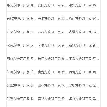
寿光方舱CT厂家,寿光方舱式CT,寿光CT方舱,寿光方舱CT,寿光医用CT方舱,寿光移动方舱CT-寿光医用CT方舱公司
安阳方舱CT厂家,安阳方舱式CT,安阳CT方舱,安阳方舱CT,安阳医用CT方舱,安阳移动方舱CT-安阳医用CT方舱公司
泰安方舱CT厂家,泰安方舱式CT,泰安CT方舱,泰安方舱CT,泰安医用CT方舱,泰安移动方舱CT-泰安医用CT方舱公司
石棉方舱CT厂家,石棉方舱式CT,石棉CT方舱,石棉方舱CT,石棉医用CT方舱,石棉移动方舱CT-石棉医用CT方舱公司
黄埔方舱CT厂家,黄埔方舱式CT,黄埔CT方舱,黄埔方舱CT,黄埔医用CT方舱,黄埔移动方舱CT-黄埔医用CT方舱公司
鞍山方舱CT厂家,鞍山方舱式CT,鞍山CT方舱,鞍山方舱CT,鞍山医用CT方舱,鞍山移动方舱CT-鞍山医用CT方舱公司
吉安方舱CT厂家,吉安方舱式CT,吉安CT方舱,吉安方舱CT,吉安医用CT方舱,吉安移动方舱CT-吉安医用CT方舱公司
云岩方舱CT厂家,云岩方舱式CT,云岩CT方舱,云岩方舱CT,云岩医用CT方舱,云岩移动方舱CT-云岩医用CT方舱公司
赤壁方舱CT厂家,赤壁方舱式CT,赤壁CT方舱,赤壁方舱CT,赤壁医用CT方舱,赤壁移动方舱CT-赤壁医用CT方舱公司
汉南方舱CT厂家,汉南方舱式CT,汉南CT方舱,汉南方舱CT,汉南医用CT方舱,汉南移动方舱CT-汉南医用CT方舱公司
宜春方舱CT厂家,宜春方舱式CT,宜春CT方舱,宜春方舱CT,宜春医用CT方舱,宜春移动方舱CT-宜春医用CT方舱公司
新疆方舱CT厂家,新疆方舱式CT,新疆CT方舱,新疆方舱CT,新疆医用CT方舱,新疆移动方舱CT-新疆医用CT方舱公司
明山方舱CT厂家,明山方舱式CT,明山CT方舱,明山方舱CT,明山医用CT方舱,明山移动方舱CT-明山医用CT方舱公司
枝江方舱CT厂家,枝江方舱式CT,枝江CT方舱,枝江方舱CT,枝江医用CT方舱,枝江移动方舱CT-枝江医用CT方舱公司
平武方舱CT厂家,平武方舱式CT,平武CT方舱,平武方舱CT,平武医用CT方舱,平武移动方舱CT-平武医用CT方舱公司
兰州方舱CT厂家,兰州方舱式CT,兰州CT方舱,兰州方舱CT,兰州医用CT方舱,兰州移动方舱CT-兰州医用CT方舱公司
贵定方舱CT厂家,贵定方舱式CT,贵定CT方舱,贵定方舱CT,贵定医用CT方舱,贵定移动方舱CT-贵定医用CT方舱公司
西青方舱CT厂家,西青方舱式CT,西青CT方舱,西青方舱CT,西青医用CT方舱,西青移动方舱CT-西青医用CT方舱公司
连江方舱CT厂家,连江方舱式CT,连江CT方舱,连江方舱CT,连江医用CT方舱,连江移动方舱CT-连江医用CT方舱公司
汉中方舱CT厂家,汉中方舱式CT,汉中CT方舱,汉中方舱CT,汉中医用CT方舱,汉中移动方舱CT-汉中医用CT方舱公司
昆明方舱CT厂家,昆明方舱式CT,昆明CT方舱,昆明方舱CT,昆明医用CT方舱,昆明移动方舱CT-昆明医用CT方舱公司
武强方舱CT厂家,武强方舱式CT,武强CT方舱,武强方舱CT,武强医用CT方舱,武强移动方舱CT-武强医用CT方舱公司
富锦方舱CT厂家,富锦方舱式CT,富锦CT方舱,富锦方舱CT,富锦医用CT方舱,富锦移动方舱CT-富锦医用CT方舱公司
黑水方舱CT厂家,黑水方舱式CT,黑水CT方舱,黑水方舱CT,黑水医用CT方舱,黑水移动方舱CT-黑水医用CT方舱公司