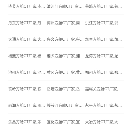
毕节方舱CT厂家,毕节方舱式CT,毕节CT方舱,毕节方舱CT,毕节医用CT方舱,毕节移动方舱CT-毕节医用CT方舱公司
清河门方舱CT厂家,清河门方舱式CT,清河门CT方舱,清河门方舱CT,清河门医用CT方舱,清河门移动方舱CT-清河门医用CT方舱公司
莱城方舱CT厂家,莱城方舱式CT,莱城CT方舱,莱城方舱CT,莱城医用CT方舱,莱城移动方舱CT-莱城医用CT方舱公司
丹东方舱CT厂家,丹东方舱式CT,丹东CT方舱,丹东方舱CT,丹东医用CT方舱,丹东移动方舱CT-丹东医用CT方舱公司
商州方舱CT厂家,商州方舱式CT,商州CT方舱,商州方舱CT,商州医用CT方舱,商州移动方舱CT-商州医用CT方舱公司
洪江方舱CT厂家,洪江方舱式CT,洪江CT方舱,洪江方舱CT,洪江医用CT方舱,洪江移动方舱CT-洪江医用CT方舱公司
大通方舱CT厂家,大通方舱式CT,大通CT方舱,大通方舱CT,大通医用CT方舱,大通移动方舱CT-大通医用CT方舱公司
兴义方舱CT厂家,兴义方舱式CT,兴义CT方舱,兴义方舱CT,兴义医用CT方舱,兴义移动方舱CT-兴义医用CT方舱公司
凯里方舱CT厂家,凯里方舱式CT,凯里CT方舱,凯里方舱CT,凯里医用CT方舱,凯里移动方舱CT-凯里医用CT方舱公司
福鼎方舱CT厂家,福鼎方舱式CT,福鼎CT方舱,福鼎方舱CT,福鼎医用CT方舱,福鼎移动方舱CT-福鼎医用CT方舱公司
湘乡方舱CT厂家,湘乡方舱式CT,湘乡CT方舱,湘乡方舱CT,湘乡医用CT方舱,湘乡移动方舱CT-湘乡医用CT方舱公司
龙潭方舱CT厂家,龙潭方舱式CT,龙潭CT方舱,龙潭方舱CT,龙潭医用CT方舱,龙潭移动方舱CT-龙潭医用CT方舱公司
池州方舱CT厂家,池州方舱式CT,池州CT方舱,池州方舱CT,池州医用CT方舱,池州移动方舱CT-池州医用CT方舱公司
黄冈方舱CT厂家,黄冈方舱式CT,黄冈CT方舱,黄冈方舱CT,黄冈医用CT方舱,黄冈移动方舱CT-黄冈医用CT方舱公司
郑州方舱CT厂家,郑州方舱式CT,郑州CT方舱,郑州方舱CT,郑州医用CT方舱,郑州移动方舱CT-郑州医用CT方舱公司
铁岭方舱CT厂家,铁岭方舱式CT,铁岭CT方舱,铁岭方舱CT,铁岭医用CT方舱,铁岭移动方舱CT-铁岭医用CT方舱公司
岳塘方舱CT厂家,岳塘方舱式CT,岳塘CT方舱,岳塘方舱CT,岳塘医用CT方舱,岳塘移动方舱CT-岳塘医用CT方舱公司
嘉峪关方舱CT厂家,嘉峪关方舱式CT,嘉峪关CT方舱,嘉峪关方舱CT,嘉峪关医用CT方舱,嘉峪关移动方舱CT-嘉峪关医用CT方舱公司
雨湖方舱CT厂家,雨湖方舱式CT,雨湖CT方舱,雨湖方舱CT,雨湖医用CT方舱,雨湖移动方舱CT-雨湖医用CT方舱公司
绥芬河方舱CT厂家,绥芬河方舱式CT,绥芬河CT方舱,绥芬河方舱CT,绥芬河医用CT方舱,绥芬河移动方舱CT-绥芬河医用CT方舱公司
永平方舱CT厂家,永平方舱式CT,永平CT方舱,永平方舱CT,永平医用CT方舱,永平移动方舱CT-永平医用CT方舱公司
乐昌方舱CT厂家,乐昌方舱式CT,乐昌CT方舱,乐昌方舱CT,乐昌医用CT方舱,乐昌移动方舱CT-乐昌医用CT方舱公司
宣化方舱CT厂家,宣化方舱式CT,宣化CT方舱,宣化方舱CT,宣化医用CT方舱,宣化移动方舱CT-宣化医用CT方舱公司
大冶方舱CT厂家,大冶方舱式CT,大冶CT方舱,大冶方舱CT,大冶医用CT方舱,大冶移动方舱CT-大冶医用CT方舱公司