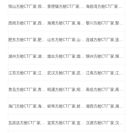
恒山方舱CT厂家,恒山方舱式CT,恒山CT方舱,恒山方舱CT,恒山医用CT方舱,恒山移动方舱CT-恒山医用CT方舱公司
景德镇方舱CT厂家,景德镇方舱式CT,景德镇CT方舱,景德镇方舱CT,景德镇医用CT方舱,景德镇移动方舱CT-景德镇医用CT方舱公司
海勃湾方舱CT厂家,海勃湾方舱式CT,海勃湾CT方舱,海勃湾方舱CT,海勃湾医用CT方舱,海勃湾移动方舱CT-海勃湾医用CT方舱公司
西岗方舱CT厂家,西岗方舱式CT,西岗CT方舱,西岗方舱CT,西岗医用CT方舱,西岗移动方舱CT-西岗医用CT方舱公司
海港方舱CT厂家,海港方舱式CT,海港CT方舱,海港方舱CT,海港医用CT方舱,海港移动方舱CT-海港医用CT方舱公司
黎川方舱CT厂家,黎川方舱式CT,黎川CT方舱,黎川方舱CT,黎川医用CT方舱,黎川移动方舱CT-黎川医用CT方舱公司
肥东方舱CT厂家,肥东方舱式CT,肥东CT方舱,肥东方舱CT,肥东医用CT方舱,肥东移动方舱CT-肥东医用CT方舱公司
山东方舱CT厂家,山东方舱式CT,山东CT方舱,山东方舱CT,山东医用CT方舱,山东移动方舱CT-山东医用CT方舱公司
连城方舱CT厂家,连城方舱式CT,连城CT方舱,连城方舱CT,连城医用CT方舱,连城移动方舱CT-连城医用CT方舱公司
湖州方舱CT厂家,湖州方舱式CT,湖州CT方舱,湖州方舱CT,湖州医用CT方舱,湖州移动方舱CT-湖州医用CT方舱公司
烟台方舱CT厂家,烟台方舱式CT,烟台CT方舱,烟台方舱CT,烟台医用CT方舱,烟台移动方舱CT-烟台医用CT方舱公司
锦州方舱CT厂家,锦州方舱式CT,锦州CT方舱,锦州方舱CT,锦州医用CT方舱,锦州移动方舱CT-锦州医用CT方舱公司
江苏方舱CT厂家,江苏方舱式CT,江苏CT方舱,江苏方舱CT,江苏医用CT方舱,江苏移动方舱CT-江苏医用CT方舱公司
武汉方舱CT厂家,武汉方舱式CT,武汉CT方舱,武汉方舱CT,武汉医用CT方舱,武汉移动方舱CT-武汉医用CT方舱公司
江南方舱CT厂家,江南方舱式CT,江南CT方舱,江南方舱CT,江南医用CT方舱,江南移动方舱CT-江南医用CT方舱公司
青岛方舱CT厂家,青岛方舱式CT,青岛CT方舱,青岛方舱CT,青岛医用CT方舱,青岛移动方舱CT-青岛医用CT方舱公司
昭通方舱CT厂家,昭通方舱式CT,昭通CT方舱,昭通方舱CT,昭通医用CT方舱,昭通移动方舱CT-昭通医用CT方舱公司
南岳方舱CT厂家,南岳方舱式CT,南岳CT方舱,南岳方舱CT,南岳医用CT方舱,南岳移动方舱CT-南岳医用CT方舱公司
海门方舱CT厂家,海门方舱式CT,海门CT方舱,海门方舱CT,海门医用CT方舱,海门移动方舱CT-海门医用CT方舱公司
蚌埠方舱CT厂家,蚌埠方舱式CT,蚌埠CT方舱,蚌埠方舱CT,蚌埠医用CT方舱,蚌埠移动方舱CT-蚌埠医用CT方舱公司
湘西方舱CT厂家,湘西方舱式CT,湘西CT方舱,湘西方舱CT,湘西医用CT方舱,湘西移动方舱CT-湘西医用CT方舱公司
瓦房店方舱CT厂家,瓦房店方舱式CT,瓦房店CT方舱,瓦房店方舱CT,瓦房店医用CT方舱,瓦房店移动方舱CT-瓦房店医用CT方舱公司
宜宾方舱CT厂家,宜宾方舱式CT,宜宾CT方舱,宜宾方舱CT,宜宾医用CT方舱,宜宾移动方舱CT-宜宾医用CT方舱公司
汉源方舱CT厂家,汉源方舱式CT,汉源CT方舱,汉源方舱CT,汉源医用CT方舱,汉源移动方舱CT-汉源医用CT方舱公司