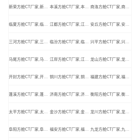
新荣方舱CT厂家,新荣方舱式CT,新荣CT方舱,新荣方舱CT,新荣医用CT方舱,新荣移动方舱CT-新荣医用CT方舱公司
本溪方舱CT厂家,本溪方舱式CT,本溪CT方舱,本溪方舱CT,本溪医用CT方舱,本溪移动方舱CT-本溪医用CT方舱公司
商洛方舱CT厂家,商洛方舱式CT,商洛CT方舱,商洛方舱CT,商洛医用CT方舱,商洛移动方舱CT-商洛医用CT方舱公司
临夏方舱CT厂家,临夏方舱式CT,临夏CT方舱,临夏方舱CT,临夏医用CT方舱,临夏移动方舱CT-临夏医用CT方舱公司
江都方舱CT厂家,江都方舱式CT,江都CT方舱,江都方舱CT,江都医用CT方舱,江都移动方舱CT-江都医用CT方舱公司
安丘方舱CT厂家,安丘方舱式CT,安丘CT方舱,安丘方舱CT,安丘医用CT方舱,安丘移动方舱CT-安丘医用CT方舱公司
三河方舱CT厂家,三河方舱式CT,三河CT方舱,三河方舱CT,三河医用CT方舱,三河移动方舱CT-三河医用CT方舱公司
临汾方舱CT厂家,临汾方舱式CT,临汾CT方舱,临汾方舱CT,临汾医用CT方舱,临汾移动方舱CT-临汾医用CT方舱公司
兴平方舱CT厂家,兴平方舱式CT,兴平CT方舱,兴平方舱CT,兴平医用CT方舱,兴平移动方舱CT-兴平医用CT方舱公司
马尾方舱CT厂家,马尾方舱式CT,马尾CT方舱,马尾方舱CT,马尾医用CT方舱,马尾移动方舱CT-马尾医用CT方舱公司
江岸方舱CT厂家,江岸方舱式CT,江岸CT方舱,江岸方舱CT,江岸医用CT方舱,江岸移动方舱CT-江岸医用CT方舱公司
龙山方舱CT厂家,龙山方舱式CT,龙山CT方舱,龙山方舱CT,龙山医用CT方舱,龙山移动方舱CT-龙山医用CT方舱公司
开封方舱CT厂家,开封方舱式CT,开封CT方舱,开封方舱CT,开封医用CT方舱,开封移动方舱CT-开封医用CT方舱公司
铜川方舱CT厂家,铜川方舱式CT,铜川CT方舱,铜川方舱CT,铜川医用CT方舱,铜川移动方舱CT-铜川医用CT方舱公司
福建方舱CT厂家,福建方舱式CT,福建CT方舱,福建方舱CT,福建医用CT方舱,福建移动方舱CT-福建医用CT方舱公司
蓬溪方舱CT厂家,蓬溪方舱式CT,蓬溪CT方舱,蓬溪方舱CT,蓬溪医用CT方舱,蓬溪移动方舱CT-蓬溪医用CT方舱公司
济南方舱CT厂家,济南方舱式CT,济南CT方舱,济南方舱CT,济南医用CT方舱,济南移动方舱CT-济南医用CT方舱公司
衡阳方舱CT厂家,衡阳方舱式CT,衡阳CT方舱,衡阳方舱CT,衡阳医用CT方舱,衡阳移动方舱CT-衡阳医用CT方舱公司
太平方舱CT厂家,太平方舱式CT,太平CT方舱,太平方舱CT,太平医用CT方舱,太平移动方舱CT-太平医用CT方舱公司
金沙方舱CT厂家,金沙方舱式CT,金沙CT方舱,金沙方舱CT,金沙医用CT方舱,金沙移动方舱CT-金沙医用CT方舱公司
龙川方舱CT厂家,龙川方舱式CT,龙川CT方舱,龙川方舱CT,龙川医用CT方舱,龙川移动方舱CT-龙川医用CT方舱公司
阜阳方舱CT厂家,阜阳方舱式CT,阜阳CT方舱,阜阳方舱CT,阜阳医用CT方舱,阜阳移动方舱CT-阜阳医用CT方舱公司
福安方舱CT厂家,福安方舱式CT,福安CT方舱,福安方舱CT,福安医用CT方舱,福安移动方舱CT-福安医用CT方舱公司
九龙方舱CT厂家,九龙方舱式CT,九龙CT方舱,九龙方舱CT,九龙医用CT方舱,九龙移动方舱CT-九龙医用CT方舱公司