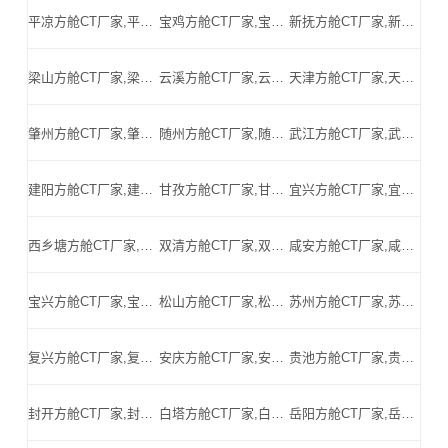
平凉方舱CT厂家,平凉方舱式CT,平凉CT方舱,平凉方舱CT,平凉医用CT方舱,平凉移动方舱CT-平凉医用CT方舱公司
宝鸡方舱CT厂家,宝鸡方舱式CT,宝鸡CT方舱,宝鸡方舱CT,宝鸡医用CT方舱,宝鸡移动方舱CT-宝鸡医用CT方舱公司
新抚方舱CT厂家,新抚方舱式CT,新抚CT方舱,新抚方舱CT,新抚医用CT方舱,新抚移动方舱CT-新抚医用CT方舱公司
梁山方舱CT厂家,梁山方舱式CT,梁山CT方舱,梁山方舱CT,梁山医用CT方舱,梁山移动方舱CT-梁山医用CT方舱公司
云溪方舱CT厂家,云溪方舱式CT,云溪CT方舱,云溪方舱CT,云溪医用CT方舱,云溪移动方舱CT-云溪医用CT方舱公司
天津方舱CT厂家,天津方舱式CT,天津CT方舱,天津方舱CT,天津医用CT方舱,天津移动方舱CT-天津医用CT方舱公司
肇州方舱CT厂家,肇州方舱式CT,肇州CT方舱,肇州方舱CT,肇州医用CT方舱,肇州移动方舱CT-肇州医用CT方舱公司
随州方舱CT厂家,随州方舱式CT,随州CT方舱,随州方舱CT,随州医用CT方舱,随州移动方舱CT-随州医用CT方舱公司
武江方舱CT厂家,武江方舱式CT,武江CT方舱,武江方舱CT,武江医用CT方舱,武江移动方舱CT-武江医用CT方舱公司
建阳方舱CT厂家,建阳方舱式CT,建阳CT方舱,建阳方舱CT,建阳医用CT方舱,建阳移动方舱CT-建阳医用CT方舱公司
甘孜方舱CT厂家,甘孜方舱式CT,甘孜CT方舱,甘孜方舱CT,甘孜医用CT方舱,甘孜移动方舱CT-甘孜医用CT方舱公司
宜兴方舱CT厂家,宜兴方舱式CT,宜兴CT方舱,宜兴方舱CT,宜兴医用CT方舱,宜兴移动方舱CT-宜兴医用CT方舱公司
西乡塘方舱CT厂家,西乡塘方舱式CT,西乡塘CT方舱,西乡塘方舱CT,西乡塘医用CT方舱,西乡塘移动方舱CT-西乡塘医用CT方舱公司
双清方舱CT厂家,双清方舱式CT,双清CT方舱,双清方舱CT,双清医用CT方舱,双清移动方舱CT-双清医用CT方舱公司
咸安方舱CT厂家,咸安方舱式CT,咸安CT方舱,咸安方舱CT,咸安医用CT方舱,咸安移动方舱CT-咸安医用CT方舱公司
宝兴方舱CT厂家,宝兴方舱式CT,宝兴CT方舱,宝兴方舱CT,宝兴医用CT方舱,宝兴移动方舱CT-宝兴医用CT方舱公司
松山方舱CT厂家,松山方舱式CT,松山CT方舱,松山方舱CT,松山医用CT方舱,松山移动方舱CT-松山医用CT方舱公司
苏州方舱CT厂家,苏州方舱式CT,苏州CT方舱,苏州方舱CT,苏州医用CT方舱,苏州移动方舱CT-苏州医用CT方舱公司
复兴方舱CT厂家,复兴方舱式CT,复兴CT方舱,复兴方舱CT,复兴医用CT方舱,复兴移动方舱CT-复兴医用CT方舱公司
安庆方舱CT厂家,安庆方舱式CT,安庆CT方舱,安庆方舱CT,安庆医用CT方舱,安庆移动方舱CT-安庆医用CT方舱公司
贵池方舱CT厂家,贵池方舱式CT,贵池CT方舱,贵池方舱CT,贵池医用CT方舱,贵池移动方舱CT-贵池医用CT方舱公司
封开方舱CT厂家,封开方舱式CT,封开CT方舱,封开方舱CT,封开医用CT方舱,封开移动方舱CT-封开医用CT方舱公司
白塔方舱CT厂家,白塔方舱式CT,白塔CT方舱,白塔方舱CT,白塔医用CT方舱,白塔移动方舱CT-白塔医用CT方舱公司
岳阳方舱CT厂家,岳阳方舱式CT,岳阳CT方舱,岳阳方舱CT,岳阳医用CT方舱,岳阳移动方舱CT-岳阳医用CT方舱公司