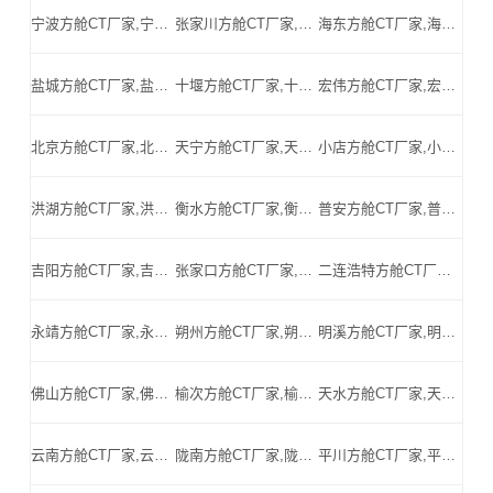
宁波方舱CT厂家,宁波方舱式CT,宁波CT方舱,宁波方舱CT,宁波医用CT方舱,宁波移动方舱CT-宁波医用CT方舱公司
张家川方舱CT厂家,张家川方舱式CT,张家川CT方舱,张家川方舱CT,张家川医用CT方舱,张家川移动方舱CT-张家川医用CT方舱公司
海东方舱CT厂家,海东方舱式CT,海东CT方舱,海东方舱CT,海东医用CT方舱,海东移动方舱CT-海东医用CT方舱公司
盐城方舱CT厂家,盐城方舱式CT,盐城CT方舱,盐城方舱CT,盐城医用CT方舱,盐城移动方舱CT-盐城医用CT方舱公司
十堰方舱CT厂家,十堰方舱式CT,十堰CT方舱,十堰方舱CT,十堰医用CT方舱,十堰移动方舱CT-十堰医用CT方舱公司
宏伟方舱CT厂家,宏伟方舱式CT,宏伟CT方舱,宏伟方舱CT,宏伟医用CT方舱,宏伟移动方舱CT-宏伟医用CT方舱公司
北京方舱CT厂家,北京方舱式CT,北京CT方舱,北京方舱CT,北京医用CT方舱,北京移动方舱CT-北京医用CT方舱公司
天宁方舱CT厂家,天宁方舱式CT,天宁CT方舱,天宁方舱CT,天宁医用CT方舱,天宁移动方舱CT-天宁医用CT方舱公司
小店方舱CT厂家,小店方舱式CT,小店CT方舱,小店方舱CT,小店医用CT方舱,小店移动方舱CT-小店医用CT方舱公司
洪湖方舱CT厂家,洪湖方舱式CT,洪湖CT方舱,洪湖方舱CT,洪湖医用CT方舱,洪湖移动方舱CT-洪湖医用CT方舱公司
衡水方舱CT厂家,衡水方舱式CT,衡水CT方舱,衡水方舱CT,衡水医用CT方舱,衡水移动方舱CT-衡水医用CT方舱公司
普安方舱CT厂家,普安方舱式CT,普安CT方舱,普安方舱CT,普安医用CT方舱,普安移动方舱CT-普安医用CT方舱公司
吉阳方舱CT厂家,吉阳方舱式CT,吉阳CT方舱,吉阳方舱CT,吉阳医用CT方舱,吉阳移动方舱CT-吉阳医用CT方舱公司
张家口方舱CT厂家,张家口方舱式CT,张家口CT方舱,张家口方舱CT,张家口医用CT方舱,张家口移动方舱CT-张家口医用CT方舱公司
二连浩特方舱CT厂家,二连浩特方舱式CT,二连浩特CT方舱,二连浩特方舱CT,二连浩特医用CT方舱,二连浩特移动方舱CT-二连浩特医用CT方舱公司
永靖方舱CT厂家,永靖方舱式CT,永靖CT方舱,永靖方舱CT,永靖医用CT方舱,永靖移动方舱CT-永靖医用CT方舱公司
朔州方舱CT厂家,朔州方舱式CT,朔州CT方舱,朔州方舱CT,朔州医用CT方舱,朔州移动方舱CT-朔州医用CT方舱公司
明溪方舱CT厂家,明溪方舱式CT,明溪CT方舱,明溪方舱CT,明溪医用CT方舱,明溪移动方舱CT-明溪医用CT方舱公司
佛山方舱CT厂家,佛山方舱式CT,佛山CT方舱,佛山方舱CT,佛山医用CT方舱,佛山移动方舱CT-佛山医用CT方舱公司
榆次方舱CT厂家,榆次方舱式CT,榆次CT方舱,榆次方舱CT,榆次医用CT方舱,榆次移动方舱CT-榆次医用CT方舱公司
天水方舱CT厂家,天水方舱式CT,天水CT方舱,天水方舱CT,天水医用CT方舱,天水移动方舱CT-天水医用CT方舱公司
云南方舱CT厂家,云南方舱式CT,云南CT方舱,云南方舱CT,云南医用CT方舱,云南移动方舱CT-云南医用CT方舱公司
陇南方舱CT厂家,陇南方舱式CT,陇南CT方舱,陇南方舱CT,陇南医用CT方舱,陇南移动方舱CT-陇南医用CT方舱公司
平川方舱CT厂家,平川方舱式CT,平川CT方舱,平川方舱CT,平川医用CT方舱,平川移动方舱CT-平川医用CT方舱公司