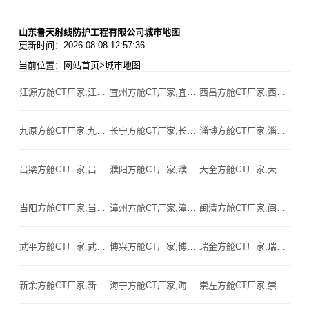
山东鲁天射线防护工程有限公司城市地图
更新时间：2026-08-08 12:57:36
当前位置：
网站首页
>
城市地图
江源方舱CT厂家,江源方舱式CT,江源CT方舱,江源方舱CT,江源医用CT方舱,江源移动方舱CT-江源医用CT方舱公司
宜州方舱CT厂家,宜州方舱式CT,宜州CT方舱,宜州方舱CT,宜州医用CT方舱,宜州移动方舱CT-宜州医用CT方舱公司
西昌方舱CT厂家,西昌方舱式CT,西昌CT方舱,西昌方舱CT,西昌医用CT方舱,西昌移动方舱CT-西昌医用CT方舱公司
九原方舱CT厂家,九原方舱式CT,九原CT方舱,九原方舱CT,九原医用CT方舱,九原移动方舱CT-九原医用CT方舱公司
长宁方舱CT厂家,长宁方舱式CT,长宁CT方舱,长宁方舱CT,长宁医用CT方舱,长宁移动方舱CT-长宁医用CT方舱公司
淄博方舱CT厂家,淄博方舱式CT,淄博CT方舱,淄博方舱CT,淄博医用CT方舱,淄博移动方舱CT-淄博医用CT方舱公司
吕梁方舱CT厂家,吕梁方舱式CT,吕梁CT方舱,吕梁方舱CT,吕梁医用CT方舱,吕梁移动方舱CT-吕梁医用CT方舱公司
濮阳方舱CT厂家,濮阳方舱式CT,濮阳CT方舱,濮阳方舱CT,濮阳医用CT方舱,濮阳移动方舱CT-濮阳医用CT方舱公司
天全方舱CT厂家,天全方舱式CT,天全CT方舱,天全方舱CT,天全医用CT方舱,天全移动方舱CT-天全医用CT方舱公司
当阳方舱CT厂家,当阳方舱式CT,当阳CT方舱,当阳方舱CT,当阳医用CT方舱,当阳移动方舱CT-当阳医用CT方舱公司
漳州方舱CT厂家,漳州方舱式CT,漳州CT方舱,漳州方舱CT,漳州医用CT方舱,漳州移动方舱CT-漳州医用CT方舱公司
闽清方舱CT厂家,闽清方舱式CT,闽清CT方舱,闽清方舱CT,闽清医用CT方舱,闽清移动方舱CT-闽清医用CT方舱公司
武平方舱CT厂家,武平方舱式CT,武平CT方舱,武平方舱CT,武平医用CT方舱,武平移动方舱CT-武平医用CT方舱公司
博兴方舱CT厂家,博兴方舱式CT,博兴CT方舱,博兴方舱CT,博兴医用CT方舱,博兴移动方舱CT-博兴医用CT方舱公司
瑞金方舱CT厂家,瑞金方舱式CT,瑞金CT方舱,瑞金方舱CT,瑞金医用CT方舱,瑞金移动方舱CT-瑞金医用CT方舱公司
新余方舱CT厂家,新余方舱式CT,新余CT方舱,新余方舱CT,新余医用CT方舱,新余移动方舱CT-新余医用CT方舱公司
海宁方舱CT厂家,海宁方舱式CT,海宁CT方舱,海宁方舱CT,海宁医用CT方舱,海宁移动方舱CT-海宁医用CT方舱公司
崇左方舱CT厂家,崇左方舱式CT,崇左CT方舱,崇左方舱CT,崇左医用CT方舱,崇左移动方舱CT-崇左医用CT方舱公司