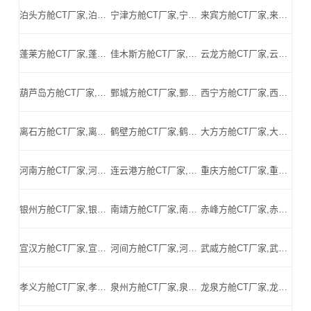
泊头方舱CT厂家,泊头方舱式CT,泊头CT方舱,泊头方舱CT,泊头医用CT方舱,泊头移动方舱CT-泊头医用CT方舱公司
宁津方舱CT厂家,宁津方舱式CT,宁津CT方舱,宁津方舱CT,宁津医用CT方舱,宁津移动方舱CT-宁津医用CT方舱公司
来宾方舱CT厂家,来宾方舱式CT,来宾CT方舱,来宾方舱CT,来宾医用CT方舱,来宾移动方舱CT-来宾医用CT方舱公司
蓬莱方舱CT厂家,蓬莱方舱式CT,蓬莱CT方舱,蓬莱方舱CT,蓬莱医用CT方舱,蓬莱移动方舱CT-蓬莱医用CT方舱公司
佳木斯方舱CT厂家,佳木斯方舱式CT,佳木斯CT方舱,佳木斯方舱CT,佳木斯医用CT方舱,佳木斯移动方舱CT-佳木斯医用CT方舱公司
云龙方舱CT厂家,云龙方舱式CT,云龙CT方舱,云龙方舱CT,云龙医用CT方舱,云龙移动方舱CT-云龙医用CT方舱公司
葫芦岛方舱CT厂家,葫芦岛方舱式CT,葫芦岛CT方舱,葫芦岛方舱CT,葫芦岛医用CT方舱,葫芦岛移动方舱CT-葫芦岛医用CT方舱公司
鄄城方舱CT厂家,鄄城方舱式CT,鄄城CT方舱,鄄城方舱CT,鄄城医用CT方舱,鄄城移动方舱CT-鄄城医用CT方舱公司
西宁方舱CT厂家,西宁方舱式CT,西宁CT方舱,西宁方舱CT,西宁医用CT方舱,西宁移动方舱CT-西宁医用CT方舱公司
离石方舱CT厂家,离石方舱式CT,离石CT方舱,离石方舱CT,离石医用CT方舱,离石移动方舱CT-离石医用CT方舱公司
鹤壁方舱CT厂家,鹤壁方舱式CT,鹤壁CT方舱,鹤壁方舱CT,鹤壁医用CT方舱,鹤壁移动方舱CT-鹤壁医用CT方舱公司
大方方舱CT厂家,大方方舱式CT,大方CT方舱,大方方舱CT,大方医用CT方舱,大方移动方舱CT-大方医用CT方舱公司
河南方舱CT厂家,河南方舱式CT,河南CT方舱,河南方舱CT,河南医用CT方舱,河南移动方舱CT-河南医用CT方舱公司
连云港方舱CT厂家,连云港方舱式CT,连云港CT方舱,连云港方舱CT,连云港医用CT方舱,连云港移动方舱CT-连云港医用CT方舱公司
重庆方舱CT厂家,重庆方舱式CT,重庆CT方舱,重庆方舱CT,重庆医用CT方舱,重庆移动方舱CT-重庆医用CT方舱公司
银州方舱CT厂家,银州方舱式CT,银州CT方舱,银州方舱CT,银州医用CT方舱,银州移动方舱CT-银州医用CT方舱公司
南靖方舱CT厂家,南靖方舱式CT,南靖CT方舱,南靖方舱CT,南靖医用CT方舱,南靖移动方舱CT-南靖医用CT方舱公司
赤峰方舱CT厂家,赤峰方舱式CT,赤峰CT方舱,赤峰方舱CT,赤峰医用CT方舱,赤峰移动方舱CT-赤峰医用CT方舱公司
宣汉方舱CT厂家,宣汉方舱式CT,宣汉CT方舱,宣汉方舱CT,宣汉医用CT方舱,宣汉移动方舱CT-宣汉医用CT方舱公司
河间方舱CT厂家,河间方舱式CT,河间CT方舱,河间方舱CT,河间医用CT方舱,河间移动方舱CT-河间医用CT方舱公司
武威方舱CT厂家,武威方舱式CT,武威CT方舱,武威方舱CT,武威医用CT方舱,武威移动方舱CT-武威医用CT方舱公司
孝义方舱CT厂家,孝义方舱式CT,孝义CT方舱,孝义方舱CT,孝义医用CT方舱,孝义移动方舱CT-孝义医用CT方舱公司
泉州方舱CT厂家,泉州方舱式CT,泉州CT方舱,泉州方舱CT,泉州医用CT方舱,泉州移动方舱CT-泉州医用CT方舱公司
龙泉方舱CT厂家,龙泉方舱式CT,龙泉CT方舱,龙泉方舱CT,龙泉医用CT方舱,龙泉移动方舱CT-龙泉医用CT方舱公司