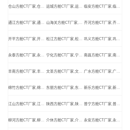
仓山方舱CT厂家,仓山方舱式CT,仓山CT方舱,仓山方舱CT,仓山医用CT方舱,仓山移动方舱CT-仓山医用CT方舱公司
运城方舱CT厂家,运城方舱式CT,运城CT方舱,运城方舱CT,运城医用CT方舱,运城移动方舱CT-运城医用CT方舱公司
临安方舱CT厂家,临安方舱式CT,临安CT方舱,临安方舱CT,临安医用CT方舱,临安移动方舱CT-临安医用CT方舱公司
通江方舱CT厂家,通江方舱式CT,通江CT方舱,通江方舱CT,通江医用CT方舱,通江移动方舱CT-通江医用CT方舱公司
山海关方舱CT厂家,山海关方舱式CT,山海关CT方舱,山海关方舱CT,山海关医用CT方舱,山海关移动方舱CT-山海关医用CT方舱公司
齐河方舱CT厂家,齐河方舱式CT,齐河CT方舱,齐河方舱CT,齐河医用CT方舱,齐河移动方舱CT-齐河医用CT方舱公司
开平方舱CT厂家,开平方舱式CT,开平CT方舱,开平方舱CT,开平医用CT方舱,开平移动方舱CT-开平医用CT方舱公司
松江方舱CT厂家,松江方舱式CT,松江CT方舱,松江方舱CT,松江医用CT方舱,松江移动方舱CT-松江医用CT方舱公司
巩义方舱CT厂家,巩义方舱式CT,巩义CT方舱,巩义方舱CT,巩义医用CT方舱,巩义移动方舱CT-巩义医用CT方舱公司
永泰方舱CT厂家,永泰方舱式CT,永泰CT方舱,永泰方舱CT,永泰医用CT方舱,永泰移动方舱CT-永泰医用CT方舱公司
宁化方舱CT厂家,宁化方舱式CT,宁化CT方舱,宁化方舱CT,宁化医用CT方舱,宁化移动方舱CT-宁化医用CT方舱公司
南昌方舱CT厂家,南昌方舱式CT,南昌CT方舱,南昌方舱CT,南昌医用CT方舱,南昌移动方舱CT-南昌医用CT方舱公司
丰南方舱CT厂家,丰南方舱式CT,丰南CT方舱,丰南方舱CT,丰南医用CT方舱,丰南移动方舱CT-丰南医用CT方舱公司
文圣方舱CT厂家,文圣方舱式CT,文圣CT方舱,文圣方舱CT,文圣医用CT方舱,文圣移动方舱CT-文圣医用CT方舱公司
广水方舱CT厂家,广水方舱式CT,广水CT方舱,广水方舱CT,广水医用CT方舱,广水移动方舱CT-广水医用CT方舱公司
绵竹方舱CT厂家,绵竹方舱式CT,绵竹CT方舱,绵竹方舱CT,绵竹医用CT方舱,绵竹移动方舱CT-绵竹医用CT方舱公司
东丽方舱CT厂家,东丽方舱式CT,东丽CT方舱,东丽方舱CT,东丽医用CT方舱,东丽移动方舱CT-东丽医用CT方舱公司
新乐方舱CT厂家,新乐方舱式CT,新乐CT方舱,新乐方舱CT,新乐医用CT方舱,新乐移动方舱CT-新乐医用CT方舱公司
江山方舱CT厂家,江山方舱式CT,江山CT方舱,江山方舱CT,江山医用CT方舱,江山移动方舱CT-江山医用CT方舱公司
陕西方舱CT厂家,陕西方舱式CT,陕西CT方舱,陕西方舱CT,陕西医用CT方舱,陕西移动方舱CT-陕西医用CT方舱公司
普宁方舱CT厂家,普宁方舱式CT,普宁CT方舱,普宁方舱CT,普宁医用CT方舱,普宁移动方舱CT-普宁医用CT方舱公司
柳河方舱CT厂家,柳河方舱式CT,柳河CT方舱,柳河方舱CT,柳河医用CT方舱,柳河移动方舱CT-柳河医用CT方舱公司
介休方舱CT厂家,介休方舱式CT,介休CT方舱,介休方舱CT,介休医用CT方舱,介休移动方舱CT-介休医用CT方舱公司
永安方舱CT厂家,永安方舱式CT,永安CT方舱,永安方舱CT,永安医用CT方舱,永安移动方舱CT-永安医用CT方舱公司