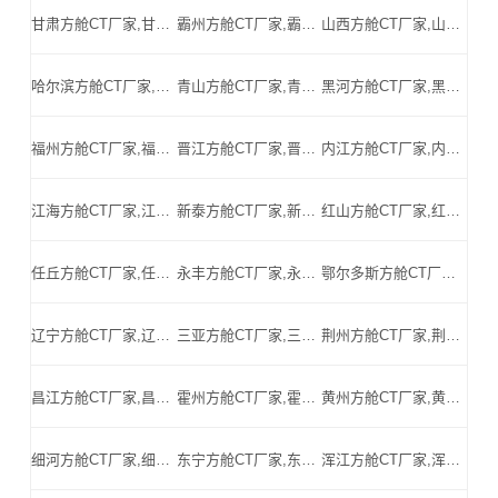
甘肃方舱CT厂家,甘肃方舱式CT,甘肃CT方舱,甘肃方舱CT,甘肃医用CT方舱,甘肃移动方舱CT-甘肃医用CT方舱公司
霸州方舱CT厂家,霸州方舱式CT,霸州CT方舱,霸州方舱CT,霸州医用CT方舱,霸州移动方舱CT-霸州医用CT方舱公司
山西方舱CT厂家,山西方舱式CT,山西CT方舱,山西方舱CT,山西医用CT方舱,山西移动方舱CT-山西医用CT方舱公司
哈尔滨方舱CT厂家,哈尔滨方舱式CT,哈尔滨CT方舱,哈尔滨方舱CT,哈尔滨医用CT方舱,哈尔滨移动方舱CT-哈尔滨医用CT方舱公司
青山方舱CT厂家,青山方舱式CT,青山CT方舱,青山方舱CT,青山医用CT方舱,青山移动方舱CT-青山医用CT方舱公司
黑河方舱CT厂家,黑河方舱式CT,黑河CT方舱,黑河方舱CT,黑河医用CT方舱,黑河移动方舱CT-黑河医用CT方舱公司
福州方舱CT厂家,福州方舱式CT,福州CT方舱,福州方舱CT,福州医用CT方舱,福州移动方舱CT-福州医用CT方舱公司
晋江方舱CT厂家,晋江方舱式CT,晋江CT方舱,晋江方舱CT,晋江医用CT方舱,晋江移动方舱CT-晋江医用CT方舱公司
内江方舱CT厂家,内江方舱式CT,内江CT方舱,内江方舱CT,内江医用CT方舱,内江移动方舱CT-内江医用CT方舱公司
江海方舱CT厂家,江海方舱式CT,江海CT方舱,江海方舱CT,江海医用CT方舱,江海移动方舱CT-江海医用CT方舱公司
新泰方舱CT厂家,新泰方舱式CT,新泰CT方舱,新泰方舱CT,新泰医用CT方舱,新泰移动方舱CT-新泰医用CT方舱公司
红山方舱CT厂家,红山方舱式CT,红山CT方舱,红山方舱CT,红山医用CT方舱,红山移动方舱CT-红山医用CT方舱公司
任丘方舱CT厂家,任丘方舱式CT,任丘CT方舱,任丘方舱CT,任丘医用CT方舱,任丘移动方舱CT-任丘医用CT方舱公司
永丰方舱CT厂家,永丰方舱式CT,永丰CT方舱,永丰方舱CT,永丰医用CT方舱,永丰移动方舱CT-永丰医用CT方舱公司
鄂尔多斯方舱CT厂家,鄂尔多斯方舱式CT,鄂尔多斯CT方舱,鄂尔多斯方舱CT,鄂尔多斯医用CT方舱,鄂尔多斯移动方舱CT-鄂尔多斯医用CT方舱公司
辽宁方舱CT厂家,辽宁方舱式CT,辽宁CT方舱,辽宁方舱CT,辽宁医用CT方舱,辽宁移动方舱CT-辽宁医用CT方舱公司
三亚方舱CT厂家,三亚方舱式CT,三亚CT方舱,三亚方舱CT,三亚医用CT方舱,三亚移动方舱CT-三亚医用CT方舱公司
荆州方舱CT厂家,荆州方舱式CT,荆州CT方舱,荆州方舱CT,荆州医用CT方舱,荆州移动方舱CT-荆州医用CT方舱公司
昌江方舱CT厂家,昌江方舱式CT,昌江CT方舱,昌江方舱CT,昌江医用CT方舱,昌江移动方舱CT-昌江医用CT方舱公司
霍州方舱CT厂家,霍州方舱式CT,霍州CT方舱,霍州方舱CT,霍州医用CT方舱,霍州移动方舱CT-霍州医用CT方舱公司
黄州方舱CT厂家,黄州方舱式CT,黄州CT方舱,黄州方舱CT,黄州医用CT方舱,黄州移动方舱CT-黄州医用CT方舱公司
细河方舱CT厂家,细河方舱式CT,细河CT方舱,细河方舱CT,细河医用CT方舱,细河移动方舱CT-细河医用CT方舱公司
东宁方舱CT厂家,东宁方舱式CT,东宁CT方舱,东宁方舱CT,东宁医用CT方舱,东宁移动方舱CT-东宁医用CT方舱公司
浑江方舱CT厂家,浑江方舱式CT,浑江CT方舱,浑江方舱CT,浑江医用CT方舱,浑江移动方舱CT-浑江医用CT方舱公司