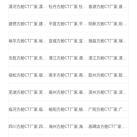
漠河方舱CT厂家,漠河方舱式CT,漠河CT方舱,漠河方舱CT,漠河医用CT方舱,漠河移动方舱CT-漠河医用CT方舱公司
牡丹方舱CT厂家,牡丹方舱式CT,牡丹CT方舱,牡丹方舱CT,牡丹医用CT方舱,牡丹移动方舱CT-牡丹医用CT方舱公司
晋源方舱CT厂家,晋源方舱式CT,晋源CT方舱,晋源方舱CT,晋源医用CT方舱,晋源移动方舱CT-晋源医用CT方舱公司
建德方舱CT厂家,建德方舱式CT,建德CT方舱,建德方舱CT,建德医用CT方舱,建德移动方舱CT-建德医用CT方舱公司
平度方舱CT厂家,平度方舱式CT,平度CT方舱,平度方舱CT,平度医用CT方舱,平度移动方舱CT-平度医用CT方舱公司
阳新方舱CT厂家,阳新方舱式CT,阳新CT方舱,阳新方舱CT,阳新医用CT方舱,阳新移动方舱CT-阳新医用CT方舱公司
裕华方舱CT厂家,裕华方舱式CT,裕华CT方舱,裕华方舱CT,裕华医用CT方舱,裕华移动方舱CT-裕华医用CT方舱公司
宜城方舱CT厂家,宜城方舱式CT,宜城CT方舱,宜城方舱CT,宜城医用CT方舱,宜城移动方舱CT-宜城医用CT方舱公司
瑞昌方舱CT厂家,瑞昌方舱式CT,瑞昌CT方舱,瑞昌方舱CT,瑞昌医用CT方舱,瑞昌移动方舱CT-瑞昌医用CT方舱公司
东胜方舱CT厂家,东胜方舱式CT,东胜CT方舱,东胜方舱CT,东胜医用CT方舱,东胜移动方舱CT-东胜医用CT方舱公司
潜江方舱CT厂家,潜江方舱式CT,潜江CT方舱,潜江方舱CT,潜江医用CT方舱,潜江移动方舱CT-潜江医用CT方舱公司
湛江方舱CT厂家,湛江方舱式CT,湛江CT方舱,湛江方舱CT,湛江医用CT方舱,湛江移动方舱CT-湛江医用CT方舱公司
宿松方舱CT厂家,宿松方舱式CT,宿松CT方舱,宿松方舱CT,宿松医用CT方舱,宿松移动方舱CT-宿松医用CT方舱公司
南丰方舱CT厂家,南丰方舱式CT,南丰CT方舱,南丰方舱CT,南丰医用CT方舱,南丰移动方舱CT-南丰医用CT方舱公司
胶州方舱CT厂家,胶州方舱式CT,胶州CT方舱,胶州方舱CT,胶州医用CT方舱,胶州移动方舱CT-胶州医用CT方舱公司
芜湖方舱CT厂家,芜湖方舱式CT,芜湖CT方舱,芜湖方舱CT,芜湖医用CT方舱,芜湖移动方舱CT-芜湖医用CT方舱公司
亳州方舱CT厂家,亳州方舱式CT,亳州CT方舱,亳州方舱CT,亳州医用CT方舱,亳州移动方舱CT-亳州医用CT方舱公司
滨州方舱CT厂家,滨州方舱式CT,滨州CT方舱,滨州方舱CT,滨州医用CT方舱,滨州移动方舱CT-滨州医用CT方舱公司
临河方舱CT厂家,临河方舱式CT,临河CT方舱,临河方舱CT,临河医用CT方舱,临河移动方舱CT-临河医用CT方舱公司
榆阳方舱CT厂家,榆阳方舱式CT,榆阳CT方舱,榆阳方舱CT,榆阳医用CT方舱,榆阳移动方舱CT-榆阳医用CT方舱公司
广阳方舱CT厂家,广阳方舱式CT,广阳CT方舱,广阳方舱CT,广阳医用CT方舱,广阳移动方舱CT-广阳医用CT方舱公司
四川方舱CT厂家,四川方舱式CT,四川CT方舱,四川方舱CT,四川医用CT方舱,四川移动方舱CT-四川医用CT方舱公司
海州方舱CT厂家,海州方舱式CT,海州CT方舱,海州方舱CT,海州医用CT方舱,海州移动方舱CT-海州医用CT方舱公司
高碑店方舱CT厂家,高碑店方舱式CT,高碑店CT方舱,高碑店方舱CT,高碑店医用CT方舱,高碑店移动方舱CT-高碑店医用CT方舱公司