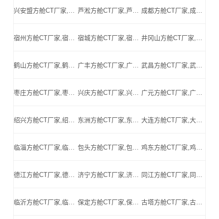
兴安盟方舱CT厂家,兴安盟方舱式CT,兴安盟CT方舱,兴安盟方舱CT,兴安盟医用CT方舱,兴安盟移动方舱CT-兴安盟医用CT方舱公司
芦淞方舱CT厂家,芦淞方舱式CT,芦淞CT方舱,芦淞方舱CT,芦淞医用CT方舱,芦淞移动方舱CT-芦淞医用CT方舱公司
成都方舱CT厂家,成都方舱式CT,成都CT方舱,成都方舱CT,成都医用CT方舱,成都移动方舱CT-成都医用CT方舱公司
宿州方舱CT厂家,宿州方舱式CT,宿州CT方舱,宿州方舱CT,宿州医用CT方舱,宿州移动方舱CT-宿州医用CT方舱公司
宿城方舱CT厂家,宿城方舱式CT,宿城CT方舱,宿城方舱CT,宿城医用CT方舱,宿城移动方舱CT-宿城医用CT方舱公司
井冈山方舱CT厂家,井冈山方舱式CT,井冈山CT方舱,井冈山方舱CT,井冈山医用CT方舱,井冈山移动方舱CT-井冈山医用CT方舱公司
鹤山方舱CT厂家,鹤山方舱式CT,鹤山CT方舱,鹤山方舱CT,鹤山医用CT方舱,鹤山移动方舱CT-鹤山医用CT方舱公司
广丰方舱CT厂家,广丰方舱式CT,广丰CT方舱,广丰方舱CT,广丰医用CT方舱,广丰移动方舱CT-广丰医用CT方舱公司
武昌方舱CT厂家,武昌方舱式CT,武昌CT方舱,武昌方舱CT,武昌医用CT方舱,武昌移动方舱CT-武昌医用CT方舱公司
枣庄方舱CT厂家,枣庄方舱式CT,枣庄CT方舱,枣庄方舱CT,枣庄医用CT方舱,枣庄移动方舱CT-枣庄医用CT方舱公司
兴庆方舱CT厂家,兴庆方舱式CT,兴庆CT方舱,兴庆方舱CT,兴庆医用CT方舱,兴庆移动方舱CT-兴庆医用CT方舱公司
广元方舱CT厂家,广元方舱式CT,广元CT方舱,广元方舱CT,广元医用CT方舱,广元移动方舱CT-广元医用CT方舱公司
绍兴方舱CT厂家,绍兴方舱式CT,绍兴CT方舱,绍兴方舱CT,绍兴医用CT方舱,绍兴移动方舱CT-绍兴医用CT方舱公司
东洲方舱CT厂家,东洲方舱式CT,东洲CT方舱,东洲方舱CT,东洲医用CT方舱,东洲移动方舱CT-东洲医用CT方舱公司
大连方舱CT厂家,大连方舱式CT,大连CT方舱,大连方舱CT,大连医用CT方舱,大连移动方舱CT-大连医用CT方舱公司
临淄方舱CT厂家,临淄方舱式CT,临淄CT方舱,临淄方舱CT,临淄医用CT方舱,临淄移动方舱CT-临淄医用CT方舱公司
包头方舱CT厂家,包头方舱式CT,包头CT方舱,包头方舱CT,包头医用CT方舱,包头移动方舱CT-包头医用CT方舱公司
鸡东方舱CT厂家,鸡东方舱式CT,鸡东CT方舱,鸡东方舱CT,鸡东医用CT方舱,鸡东移动方舱CT-鸡东医用CT方舱公司
德江方舱CT厂家,德江方舱式CT,德江CT方舱,德江方舱CT,德江医用CT方舱,德江移动方舱CT-德江医用CT方舱公司
济宁方舱CT厂家,济宁方舱式CT,济宁CT方舱,济宁方舱CT,济宁医用CT方舱,济宁移动方舱CT-济宁医用CT方舱公司
同江方舱CT厂家,同江方舱式CT,同江CT方舱,同江方舱CT,同江医用CT方舱,同江移动方舱CT-同江医用CT方舱公司
临沂方舱CT厂家,临沂方舱式CT,临沂CT方舱,临沂方舱CT,临沂医用CT方舱,临沂移动方舱CT-临沂医用CT方舱公司
保定方舱CT厂家,保定方舱式CT,保定CT方舱,保定方舱CT,保定医用CT方舱,保定移动方舱CT-保定医用CT方舱公司
古塔方舱CT厂家,古塔方舱式CT,古塔CT方舱,古塔方舱CT,古塔医用CT方舱,古塔移动方舱CT-古塔医用CT方舱公司