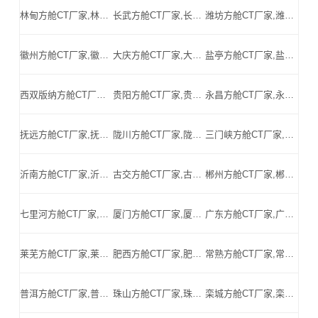
林甸方舱CT厂家,林甸方舱式CT,林甸CT方舱,林甸方舱CT,林甸医用CT方舱,林甸移动方舱CT-林甸医用CT方舱公司
长武方舱CT厂家,长武方舱式CT,长武CT方舱,长武方舱CT,长武医用CT方舱,长武移动方舱CT-长武医用CT方舱公司
潍坊方舱CT厂家,潍坊方舱式CT,潍坊CT方舱,潍坊方舱CT,潍坊医用CT方舱,潍坊移动方舱CT-潍坊医用CT方舱公司
徽州方舱CT厂家,徽州方舱式CT,徽州CT方舱,徽州方舱CT,徽州医用CT方舱,徽州移动方舱CT-徽州医用CT方舱公司
大庆方舱CT厂家,大庆方舱式CT,大庆CT方舱,大庆方舱CT,大庆医用CT方舱,大庆移动方舱CT-大庆医用CT方舱公司
盐亭方舱CT厂家,盐亭方舱式CT,盐亭CT方舱,盐亭方舱CT,盐亭医用CT方舱,盐亭移动方舱CT-盐亭医用CT方舱公司
西双版纳方舱CT厂家,西双版纳方舱式CT,西双版纳CT方舱,西双版纳方舱CT,西双版纳医用CT方舱,西双版纳移动方舱CT-西双版纳医用CT方舱公司
贵阳方舱CT厂家,贵阳方舱式CT,贵阳CT方舱,贵阳方舱CT,贵阳医用CT方舱,贵阳移动方舱CT-贵阳医用CT方舱公司
永昌方舱CT厂家,永昌方舱式CT,永昌CT方舱,永昌方舱CT,永昌医用CT方舱,永昌移动方舱CT-永昌医用CT方舱公司
抚远方舱CT厂家,抚远方舱式CT,抚远CT方舱,抚远方舱CT,抚远医用CT方舱,抚远移动方舱CT-抚远医用CT方舱公司
陇川方舱CT厂家,陇川方舱式CT,陇川CT方舱,陇川方舱CT,陇川医用CT方舱,陇川移动方舱CT-陇川医用CT方舱公司
三门峡方舱CT厂家,三门峡方舱式CT,三门峡CT方舱,三门峡方舱CT,三门峡医用CT方舱,三门峡移动方舱CT-三门峡医用CT方舱公司
沂南方舱CT厂家,沂南方舱式CT,沂南CT方舱,沂南方舱CT,沂南医用CT方舱,沂南移动方舱CT-沂南医用CT方舱公司
古交方舱CT厂家,古交方舱式CT,古交CT方舱,古交方舱CT,古交医用CT方舱,古交移动方舱CT-古交医用CT方舱公司
郴州方舱CT厂家,郴州方舱式CT,郴州CT方舱,郴州方舱CT,郴州医用CT方舱,郴州移动方舱CT-郴州医用CT方舱公司
七里河方舱CT厂家,七里河方舱式CT,七里河CT方舱,七里河方舱CT,七里河医用CT方舱,七里河移动方舱CT-七里河医用CT方舱公司
厦门方舱CT厂家,厦门方舱式CT,厦门CT方舱,厦门方舱CT,厦门医用CT方舱,厦门移动方舱CT-厦门医用CT方舱公司
广东方舱CT厂家,广东方舱式CT,广东CT方舱,广东方舱CT,广东医用CT方舱,广东移动方舱CT-广东医用CT方舱公司
莱芜方舱CT厂家,莱芜方舱式CT,莱芜CT方舱,莱芜方舱CT,莱芜医用CT方舱,莱芜移动方舱CT-莱芜医用CT方舱公司
肥西方舱CT厂家,肥西方舱式CT,肥西CT方舱,肥西方舱CT,肥西医用CT方舱,肥西移动方舱CT-肥西医用CT方舱公司
常熟方舱CT厂家,常熟方舱式CT,常熟CT方舱,常熟方舱CT,常熟医用CT方舱,常熟移动方舱CT-常熟医用CT方舱公司
普洱方舱CT厂家,普洱方舱式CT,普洱CT方舱,普洱方舱CT,普洱医用CT方舱,普洱移动方舱CT-普洱医用CT方舱公司
珠山方舱CT厂家,珠山方舱式CT,珠山CT方舱,珠山方舱CT,珠山医用CT方舱,珠山移动方舱CT-珠山医用CT方舱公司
栾城方舱CT厂家,栾城方舱式CT,栾城CT方舱,栾城方舱CT,栾城医用CT方舱,栾城移动方舱CT-栾城医用CT方舱公司