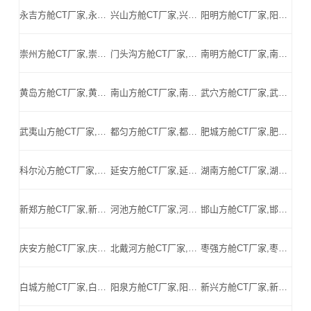
永吉方舱CT厂家,永吉方舱式CT,永吉CT方舱,永吉方舱CT,永吉医用CT方舱,永吉移动方舱CT-永吉医用CT方舱公司
兴山方舱CT厂家,兴山方舱式CT,兴山CT方舱,兴山方舱CT,兴山医用CT方舱,兴山移动方舱CT-兴山医用CT方舱公司
阳明方舱CT厂家,阳明方舱式CT,阳明CT方舱,阳明方舱CT,阳明医用CT方舱,阳明移动方舱CT-阳明医用CT方舱公司
崇州方舱CT厂家,崇州方舱式CT,崇州CT方舱,崇州方舱CT,崇州医用CT方舱,崇州移动方舱CT-崇州医用CT方舱公司
门头沟方舱CT厂家,门头沟方舱式CT,门头沟CT方舱,门头沟方舱CT,门头沟医用CT方舱,门头沟移动方舱CT-门头沟医用CT方舱公司
南明方舱CT厂家,南明方舱式CT,南明CT方舱,南明方舱CT,南明医用CT方舱,南明移动方舱CT-南明医用CT方舱公司
黄岛方舱CT厂家,黄岛方舱式CT,黄岛CT方舱,黄岛方舱CT,黄岛医用CT方舱,黄岛移动方舱CT-黄岛医用CT方舱公司
南山方舱CT厂家,南山方舱式CT,南山CT方舱,南山方舱CT,南山医用CT方舱,南山移动方舱CT-南山医用CT方舱公司
武穴方舱CT厂家,武穴方舱式CT,武穴CT方舱,武穴方舱CT,武穴医用CT方舱,武穴移动方舱CT-武穴医用CT方舱公司
武夷山方舱CT厂家,武夷山方舱式CT,武夷山CT方舱,武夷山方舱CT,武夷山医用CT方舱,武夷山移动方舱CT-武夷山医用CT方舱公司
都匀方舱CT厂家,都匀方舱式CT,都匀CT方舱,都匀方舱CT,都匀医用CT方舱,都匀移动方舱CT-都匀医用CT方舱公司
肥城方舱CT厂家,肥城方舱式CT,肥城CT方舱,肥城方舱CT,肥城医用CT方舱,肥城移动方舱CT-肥城医用CT方舱公司
科尔沁方舱CT厂家,科尔沁方舱式CT,科尔沁CT方舱,科尔沁方舱CT,科尔沁医用CT方舱,科尔沁移动方舱CT-科尔沁医用CT方舱公司
延安方舱CT厂家,延安方舱式CT,延安CT方舱,延安方舱CT,延安医用CT方舱,延安移动方舱CT-延安医用CT方舱公司
湖南方舱CT厂家,湖南方舱式CT,湖南CT方舱,湖南方舱CT,湖南医用CT方舱,湖南移动方舱CT-湖南医用CT方舱公司
新郑方舱CT厂家,新郑方舱式CT,新郑CT方舱,新郑方舱CT,新郑医用CT方舱,新郑移动方舱CT-新郑医用CT方舱公司
河池方舱CT厂家,河池方舱式CT,河池CT方舱,河池方舱CT,河池医用CT方舱,河池移动方舱CT-河池医用CT方舱公司
邯山方舱CT厂家,邯山方舱式CT,邯山CT方舱,邯山方舱CT,邯山医用CT方舱,邯山移动方舱CT-邯山医用CT方舱公司
庆安方舱CT厂家,庆安方舱式CT,庆安CT方舱,庆安方舱CT,庆安医用CT方舱,庆安移动方舱CT-庆安医用CT方舱公司
北戴河方舱CT厂家,北戴河方舱式CT,北戴河CT方舱,北戴河方舱CT,北戴河医用CT方舱,北戴河移动方舱CT-北戴河医用CT方舱公司
枣强方舱CT厂家,枣强方舱式CT,枣强CT方舱,枣强方舱CT,枣强医用CT方舱,枣强移动方舱CT-枣强医用CT方舱公司
白城方舱CT厂家,白城方舱式CT,白城CT方舱,白城方舱CT,白城医用CT方舱,白城移动方舱CT-白城医用CT方舱公司
阳泉方舱CT厂家,阳泉方舱式CT,阳泉CT方舱,阳泉方舱CT,阳泉医用CT方舱,阳泉移动方舱CT-阳泉医用CT方舱公司
新兴方舱CT厂家,新兴方舱式CT,新兴CT方舱,新兴方舱CT,新兴医用CT方舱,新兴移动方舱CT-新兴医用CT方舱公司