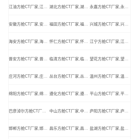
江油方舱CT厂家,江油方舱式CT,江油CT方舱,江油方舱CT,江油医用CT方舱,江油移动方舱CT-江油医用CT方舱公司
湖北方舱CT厂家,湖北方舱式CT,湖北CT方舱,湖北方舱CT,湖北医用CT方舱,湖北移动方舱CT-湖北医用CT方舱公司
永嘉方舱CT厂家,永嘉方舱式CT,永嘉CT方舱,永嘉方舱CT,永嘉医用CT方舱,永嘉移动方舱CT-永嘉医用CT方舱公司
安徽方舱CT厂家,安徽方舱式CT,安徽CT方舱,安徽方舱CT,安徽医用CT方舱,安徽移动方舱CT-安徽医用CT方舱公司
福田方舱CT厂家,福田方舱式CT,福田CT方舱,福田方舱CT,福田医用CT方舱,福田移动方舱CT-福田医用CT方舱公司
兴城方舱CT厂家,兴城方舱式CT,兴城CT方舱,兴城方舱CT,兴城医用CT方舱,兴城移动方舱CT-兴城医用CT方舱公司
海安方舱CT厂家,海安方舱式CT,海安CT方舱,海安方舱CT,海安医用CT方舱,海安移动方舱CT-海安医用CT方舱公司
怀仁方舱CT厂家,怀仁方舱式CT,怀仁CT方舱,怀仁方舱CT,怀仁医用CT方舱,怀仁移动方舱CT-怀仁医用CT方舱公司
江宁方舱CT厂家,江宁方舱式CT,江宁CT方舱,江宁方舱CT,江宁医用CT方舱,江宁移动方舱CT-江宁医用CT方舱公司
晋安方舱CT厂家,晋安方舱式CT,晋安CT方舱,晋安方舱CT,晋安医用CT方舱,晋安移动方舱CT-晋安医用CT方舱公司
临清方舱CT厂家,临清方舱式CT,临清CT方舱,临清方舱CT,临清医用CT方舱,临清移动方舱CT-临清医用CT方舱公司
望花方舱CT厂家,望花方舱式CT,望花CT方舱,望花方舱CT,望花医用CT方舱,望花移动方舱CT-望花医用CT方舱公司
庄河方舱CT厂家,庄河方舱式CT,庄河CT方舱,庄河方舱CT,庄河医用CT方舱,庄河移动方舱CT-庄河医用CT方舱公司
丛台方舱CT厂家,丛台方舱式CT,丛台CT方舱,丛台方舱CT,丛台医用CT方舱,丛台移动方舱CT-丛台医用CT方舱公司
温州方舱CT厂家,温州方舱式CT,温州CT方舱,温州方舱CT,温州医用CT方舱,温州移动方舱CT-温州医用CT方舱公司
绵阳方舱CT厂家,绵阳方舱式CT,绵阳CT方舱,绵阳方舱CT,绵阳医用CT方舱,绵阳移动方舱CT-绵阳医用CT方舱公司
遵化方舱CT厂家,遵化方舱式CT,遵化CT方舱,遵化方舱CT,遵化医用CT方舱,遵化移动方舱CT-遵化医用CT方舱公司
平山方舱CT厂家,平山方舱式CT,平山CT方舱,平山方舱CT,平山医用CT方舱,平山移动方舱CT-平山医用CT方舱公司
巴彦淖尔方舱CT厂家,巴彦淖尔方舱式CT,巴彦淖尔CT方舱,巴彦淖尔方舱CT,巴彦淖尔医用CT方舱,巴彦淖尔移动方舱CT-巴彦淖尔医用CT方舱公司
中山方舱CT厂家,中山方舱式CT,中山CT方舱,中山方舱CT,中山医用CT方舱,中山移动方舱CT-中山医用CT方舱公司
庐阳方舱CT厂家,庐阳方舱式CT,庐阳CT方舱,庐阳方舱CT,庐阳医用CT方舱,庐阳移动方舱CT-庐阳医用CT方舱公司
邯郸方舱CT厂家,邯郸方舱式CT,邯郸CT方舱,邯郸方舱CT,邯郸医用CT方舱,邯郸移动方舱CT-邯郸医用CT方舱公司
昌乐方舱CT厂家,昌乐方舱式CT,昌乐CT方舱,昌乐方舱CT,昌乐医用CT方舱,昌乐移动方舱CT-昌乐医用CT方舱公司
盐湖方舱CT厂家,盐湖方舱式CT,盐湖CT方舱,盐湖方舱CT,盐湖医用CT方舱,盐湖移动方舱CT-盐湖医用CT方舱公司