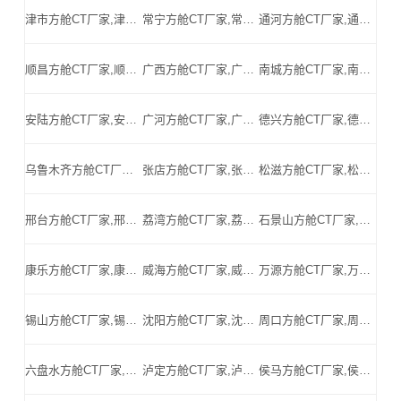
津市方舱CT厂家,津市方舱式CT,津市CT方舱,津市方舱CT,津市医用CT方舱,津市移动方舱CT-津市医用CT方舱公司
常宁方舱CT厂家,常宁方舱式CT,常宁CT方舱,常宁方舱CT,常宁医用CT方舱,常宁移动方舱CT-常宁医用CT方舱公司
通河方舱CT厂家,通河方舱式CT,通河CT方舱,通河方舱CT,通河医用CT方舱,通河移动方舱CT-通河医用CT方舱公司
顺昌方舱CT厂家,顺昌方舱式CT,顺昌CT方舱,顺昌方舱CT,顺昌医用CT方舱,顺昌移动方舱CT-顺昌医用CT方舱公司
广西方舱CT厂家,广西方舱式CT,广西CT方舱,广西方舱CT,广西医用CT方舱,广西移动方舱CT-广西医用CT方舱公司
南城方舱CT厂家,南城方舱式CT,南城CT方舱,南城方舱CT,南城医用CT方舱,南城移动方舱CT-南城医用CT方舱公司
安陆方舱CT厂家,安陆方舱式CT,安陆CT方舱,安陆方舱CT,安陆医用CT方舱,安陆移动方舱CT-安陆医用CT方舱公司
广河方舱CT厂家,广河方舱式CT,广河CT方舱,广河方舱CT,广河医用CT方舱,广河移动方舱CT-广河医用CT方舱公司
德兴方舱CT厂家,德兴方舱式CT,德兴CT方舱,德兴方舱CT,德兴医用CT方舱,德兴移动方舱CT-德兴医用CT方舱公司
乌鲁木齐方舱CT厂家,乌鲁木齐方舱式CT,乌鲁木齐CT方舱,乌鲁木齐方舱CT,乌鲁木齐医用CT方舱,乌鲁木齐移动方舱CT-乌鲁木齐医用CT方舱公司
张店方舱CT厂家,张店方舱式CT,张店CT方舱,张店方舱CT,张店医用CT方舱,张店移动方舱CT-张店医用CT方舱公司
松滋方舱CT厂家,松滋方舱式CT,松滋CT方舱,松滋方舱CT,松滋医用CT方舱,松滋移动方舱CT-松滋医用CT方舱公司
邢台方舱CT厂家,邢台方舱式CT,邢台CT方舱,邢台方舱CT,邢台医用CT方舱,邢台移动方舱CT-邢台医用CT方舱公司
荔湾方舱CT厂家,荔湾方舱式CT,荔湾CT方舱,荔湾方舱CT,荔湾医用CT方舱,荔湾移动方舱CT-荔湾医用CT方舱公司
石景山方舱CT厂家,石景山方舱式CT,石景山CT方舱,石景山方舱CT,石景山医用CT方舱,石景山移动方舱CT-石景山医用CT方舱公司
康乐方舱CT厂家,康乐方舱式CT,康乐CT方舱,康乐方舱CT,康乐医用CT方舱,康乐移动方舱CT-康乐医用CT方舱公司
威海方舱CT厂家,威海方舱式CT,威海CT方舱,威海方舱CT,威海医用CT方舱,威海移动方舱CT-威海医用CT方舱公司
万源方舱CT厂家,万源方舱式CT,万源CT方舱,万源方舱CT,万源医用CT方舱,万源移动方舱CT-万源医用CT方舱公司
锡山方舱CT厂家,锡山方舱式CT,锡山CT方舱,锡山方舱CT,锡山医用CT方舱,锡山移动方舱CT-锡山医用CT方舱公司
沈阳方舱CT厂家,沈阳方舱式CT,沈阳CT方舱,沈阳方舱CT,沈阳医用CT方舱,沈阳移动方舱CT-沈阳医用CT方舱公司
周口方舱CT厂家,周口方舱式CT,周口CT方舱,周口方舱CT,周口医用CT方舱,周口移动方舱CT-周口医用CT方舱公司
六盘水方舱CT厂家,六盘水方舱式CT,六盘水CT方舱,六盘水方舱CT,六盘水医用CT方舱,六盘水移动方舱CT-六盘水医用CT方舱公司
泸定方舱CT厂家,泸定方舱式CT,泸定CT方舱,泸定方舱CT,泸定医用CT方舱,泸定移动方舱CT-泸定医用CT方舱公司
侯马方舱CT厂家,侯马方舱式CT,侯马CT方舱,侯马方舱CT,侯马医用CT方舱,侯马移动方舱CT-侯马医用CT方舱公司