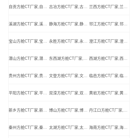
自贡方舱CT厂家,自贡方舱式CT,自贡CT方舱,自贡方舱CT,自贡医用CT方舱,自贡移动方舱CT-自贡医用CT方舱公司
古冶方舱CT厂家,古冶方舱式CT,古冶CT方舱,古冶方舱CT,古冶医用CT方舱,古冶移动方舱CT-古冶医用CT方舱公司
兰西方舱CT厂家,兰西方舱式CT,兰西CT方舱,兰西方舱CT,兰西医用CT方舱,兰西移动方舱CT-兰西医用CT方舱公司
溪湖方舱CT厂家,溪湖方舱式CT,溪湖CT方舱,溪湖方舱CT,溪湖医用CT方舱,溪湖移动方舱CT-溪湖医用CT方舱公司
静海方舱CT厂家,静海方舱式CT,静海CT方舱,静海方舱CT,静海医用CT方舱,静海移动方舱CT-静海医用CT方舱公司
邗江方舱CT厂家,邗江方舱式CT,邗江CT方舱,邗江方舱CT,邗江医用CT方舱,邗江移动方舱CT-邗江医用CT方舱公司
宝山方舱CT厂家,宝山方舱式CT,宝山CT方舱,宝山方舱CT,宝山医用CT方舱,宝山移动方舱CT-宝山医用CT方舱公司
永胜方舱CT厂家,永胜方舱式CT,永胜CT方舱,永胜方舱CT,永胜医用CT方舱,永胜移动方舱CT-永胜医用CT方舱公司
澄江方舱CT厂家,澄江方舱式CT,澄江CT方舱,澄江方舱CT,澄江医用CT方舱,澄江移动方舱CT-澄江医用CT方舱公司
潜山方舱CT厂家,潜山方舱式CT,潜山CT方舱,潜山方舱CT,潜山医用CT方舱,潜山移动方舱CT-潜山医用CT方舱公司
东西湖方舱CT厂家,东西湖方舱式CT,东西湖CT方舱,东西湖方舱CT,东西湖医用CT方舱,东西湖移动方舱CT-东西湖医用CT方舱公司
西湖方舱CT厂家,西湖方舱式CT,西湖CT方舱,西湖方舱CT,西湖医用CT方舱,西湖移动方舱CT-西湖医用CT方舱公司
贵州方舱CT厂家,贵州方舱式CT,贵州CT方舱,贵州方舱CT,贵州医用CT方舱,贵州移动方舱CT-贵州医用CT方舱公司
文登方舱CT厂家,文登方舱式CT,文登CT方舱,文登方舱CT,文登医用CT方舱,文登移动方舱CT-文登医用CT方舱公司
临邑方舱CT厂家,临邑方舱式CT,临邑CT方舱,临邑方舱CT,临邑医用CT方舱,临邑移动方舱CT-临邑医用CT方舱公司
平阳方舱CT厂家,平阳方舱式CT,平阳CT方舱,平阳方舱CT,平阳医用CT方舱,平阳移动方舱CT-平阳医用CT方舱公司
双滦方舱CT厂家,双滦方舱式CT,双滦CT方舱,双滦方舱CT,双滦医用CT方舱,双滦移动方舱CT-双滦医用CT方舱公司
黄岩方舱CT厂家,黄岩方舱式CT,黄岩CT方舱,黄岩方舱CT,黄岩医用CT方舱,黄岩移动方舱CT-黄岩医用CT方舱公司
新乡方舱CT厂家,新乡方舱式CT,新乡CT方舱,新乡方舱CT,新乡医用CT方舱,新乡移动方舱CT-新乡医用CT方舱公司
博山方舱CT厂家,博山方舱式CT,博山CT方舱,博山方舱CT,博山医用CT方舱,博山移动方舱CT-博山医用CT方舱公司
丹江口方舱CT厂家,丹江口方舱式CT,丹江口CT方舱,丹江口方舱CT,丹江口医用CT方舱,丹江口移动方舱CT-丹江口医用CT方舱公司
秦州方舱CT厂家,秦州方舱式CT,秦州CT方舱,秦州方舱CT,秦州医用CT方舱,秦州移动方舱CT-秦州医用CT方舱公司
太湖方舱CT厂家,太湖方舱式CT,太湖CT方舱,太湖方舱CT,太湖医用CT方舱,太湖移动方舱CT-太湖医用CT方舱公司
海南方舱CT厂家,海南方舱式CT,海南CT方舱,海南方舱CT,海南医用CT方舱,海南移动方舱CT-海南医用CT方舱公司