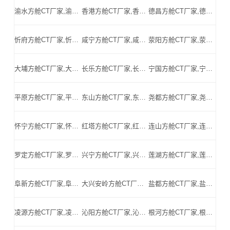
渝水方舱CT厂家,渝水方舱式CT,渝水CT方舱,渝水方舱CT,渝水医用CT方舱,渝水移动方舱CT-渝水医用CT方舱公司
香港方舱CT厂家,香港方舱式CT,香港CT方舱,香港方舱CT,香港医用CT方舱,香港移动方舱CT-香港医用CT方舱公司
德昌方舱CT厂家,德昌方舱式CT,德昌CT方舱,德昌方舱CT,德昌医用CT方舱,德昌移动方舱CT-德昌医用CT方舱公司
忻府方舱CT厂家,忻府方舱式CT,忻府CT方舱,忻府方舱CT,忻府医用CT方舱,忻府移动方舱CT-忻府医用CT方舱公司
咸宁方舱CT厂家,咸宁方舱式CT,咸宁CT方舱,咸宁方舱CT,咸宁医用CT方舱,咸宁移动方舱CT-咸宁医用CT方舱公司
荥阳方舱CT厂家,荥阳方舱式CT,荥阳CT方舱,荥阳方舱CT,荥阳医用CT方舱,荥阳移动方舱CT-荥阳医用CT方舱公司
大埔方舱CT厂家,大埔方舱式CT,大埔CT方舱,大埔方舱CT,大埔医用CT方舱,大埔移动方舱CT-大埔医用CT方舱公司
长乐方舱CT厂家,长乐方舱式CT,长乐CT方舱,长乐方舱CT,长乐医用CT方舱,长乐移动方舱CT-长乐医用CT方舱公司
宁国方舱CT厂家,宁国方舱式CT,宁国CT方舱,宁国方舱CT,宁国医用CT方舱,宁国移动方舱CT-宁国医用CT方舱公司
平原方舱CT厂家,平原方舱式CT,平原CT方舱,平原方舱CT,平原医用CT方舱,平原移动方舱CT-平原医用CT方舱公司
东山方舱CT厂家,东山方舱式CT,东山CT方舱,东山方舱CT,东山医用CT方舱,东山移动方舱CT-东山医用CT方舱公司
尧都方舱CT厂家,尧都方舱式CT,尧都CT方舱,尧都方舱CT,尧都医用CT方舱,尧都移动方舱CT-尧都医用CT方舱公司
怀宁方舱CT厂家,怀宁方舱式CT,怀宁CT方舱,怀宁方舱CT,怀宁医用CT方舱,怀宁移动方舱CT-怀宁医用CT方舱公司
红塔方舱CT厂家,红塔方舱式CT,红塔CT方舱,红塔方舱CT,红塔医用CT方舱,红塔移动方舱CT-红塔医用CT方舱公司
连山方舱CT厂家,连山方舱式CT,连山CT方舱,连山方舱CT,连山医用CT方舱,连山移动方舱CT-连山医用CT方舱公司
罗定方舱CT厂家,罗定方舱式CT,罗定CT方舱,罗定方舱CT,罗定医用CT方舱,罗定移动方舱CT-罗定医用CT方舱公司
兴宁方舱CT厂家,兴宁方舱式CT,兴宁CT方舱,兴宁方舱CT,兴宁医用CT方舱,兴宁移动方舱CT-兴宁医用CT方舱公司
莲湖方舱CT厂家,莲湖方舱式CT,莲湖CT方舱,莲湖方舱CT,莲湖医用CT方舱,莲湖移动方舱CT-莲湖医用CT方舱公司
阜新方舱CT厂家,阜新方舱式CT,阜新CT方舱,阜新方舱CT,阜新医用CT方舱,阜新移动方舱CT-阜新医用CT方舱公司
大兴安岭方舱CT厂家,大兴安岭方舱式CT,大兴安岭CT方舱,大兴安岭方舱CT,大兴安岭医用CT方舱,大兴安岭移动方舱CT-大兴安岭医用CT方舱公司
盐都方舱CT厂家,盐都方舱式CT,盐都CT方舱,盐都方舱CT,盐都医用CT方舱,盐都移动方舱CT-盐都医用CT方舱公司
凌源方舱CT厂家,凌源方舱式CT,凌源CT方舱,凌源方舱CT,凌源医用CT方舱,凌源移动方舱CT-凌源医用CT方舱公司
沁阳方舱CT厂家,沁阳方舱式CT,沁阳CT方舱,沁阳方舱CT,沁阳医用CT方舱,沁阳移动方舱CT-沁阳医用CT方舱公司
根河方舱CT厂家,根河方舱式CT,根河CT方舱,根河方舱CT,根河医用CT方舱,根河移动方舱CT-根河医用CT方舱公司