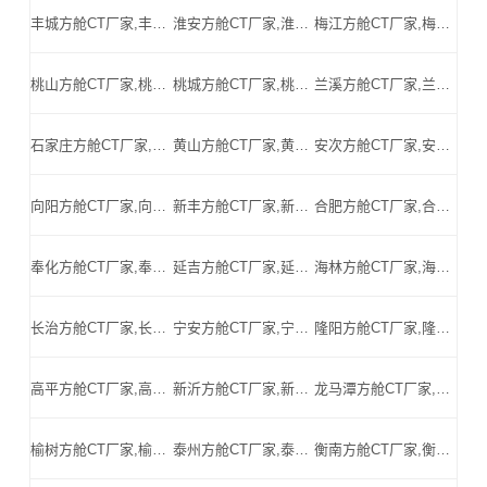
丰城方舱CT厂家,丰城方舱式CT,丰城CT方舱,丰城方舱CT,丰城医用CT方舱,丰城移动方舱CT-丰城医用CT方舱公司
淮安方舱CT厂家,淮安方舱式CT,淮安CT方舱,淮安方舱CT,淮安医用CT方舱,淮安移动方舱CT-淮安医用CT方舱公司
梅江方舱CT厂家,梅江方舱式CT,梅江CT方舱,梅江方舱CT,梅江医用CT方舱,梅江移动方舱CT-梅江医用CT方舱公司
桃山方舱CT厂家,桃山方舱式CT,桃山CT方舱,桃山方舱CT,桃山医用CT方舱,桃山移动方舱CT-桃山医用CT方舱公司
桃城方舱CT厂家,桃城方舱式CT,桃城CT方舱,桃城方舱CT,桃城医用CT方舱,桃城移动方舱CT-桃城医用CT方舱公司
兰溪方舱CT厂家,兰溪方舱式CT,兰溪CT方舱,兰溪方舱CT,兰溪医用CT方舱,兰溪移动方舱CT-兰溪医用CT方舱公司
石家庄方舱CT厂家,石家庄方舱式CT,石家庄CT方舱,石家庄方舱CT,石家庄医用CT方舱,石家庄移动方舱CT-石家庄医用CT方舱公司
黄山方舱CT厂家,黄山方舱式CT,黄山CT方舱,黄山方舱CT,黄山医用CT方舱,黄山移动方舱CT-黄山医用CT方舱公司
安次方舱CT厂家,安次方舱式CT,安次CT方舱,安次方舱CT,安次医用CT方舱,安次移动方舱CT-安次医用CT方舱公司
向阳方舱CT厂家,向阳方舱式CT,向阳CT方舱,向阳方舱CT,向阳医用CT方舱,向阳移动方舱CT-向阳医用CT方舱公司
新丰方舱CT厂家,新丰方舱式CT,新丰CT方舱,新丰方舱CT,新丰医用CT方舱,新丰移动方舱CT-新丰医用CT方舱公司
合肥方舱CT厂家,合肥方舱式CT,合肥CT方舱,合肥方舱CT,合肥医用CT方舱,合肥移动方舱CT-合肥医用CT方舱公司
奉化方舱CT厂家,奉化方舱式CT,奉化CT方舱,奉化方舱CT,奉化医用CT方舱,奉化移动方舱CT-奉化医用CT方舱公司
延吉方舱CT厂家,延吉方舱式CT,延吉CT方舱,延吉方舱CT,延吉医用CT方舱,延吉移动方舱CT-延吉医用CT方舱公司
海林方舱CT厂家,海林方舱式CT,海林CT方舱,海林方舱CT,海林医用CT方舱,海林移动方舱CT-海林医用CT方舱公司
长治方舱CT厂家,长治方舱式CT,长治CT方舱,长治方舱CT,长治医用CT方舱,长治移动方舱CT-长治医用CT方舱公司
宁安方舱CT厂家,宁安方舱式CT,宁安CT方舱,宁安方舱CT,宁安医用CT方舱,宁安移动方舱CT-宁安医用CT方舱公司
隆阳方舱CT厂家,隆阳方舱式CT,隆阳CT方舱,隆阳方舱CT,隆阳医用CT方舱,隆阳移动方舱CT-隆阳医用CT方舱公司
高平方舱CT厂家,高平方舱式CT,高平CT方舱,高平方舱CT,高平医用CT方舱,高平移动方舱CT-高平医用CT方舱公司
新沂方舱CT厂家,新沂方舱式CT,新沂CT方舱,新沂方舱CT,新沂医用CT方舱,新沂移动方舱CT-新沂医用CT方舱公司
龙马潭方舱CT厂家,龙马潭方舱式CT,龙马潭CT方舱,龙马潭方舱CT,龙马潭医用CT方舱,龙马潭移动方舱CT-龙马潭医用CT方舱公司
榆树方舱CT厂家,榆树方舱式CT,榆树CT方舱,榆树方舱CT,榆树医用CT方舱,榆树移动方舱CT-榆树医用CT方舱公司
泰州方舱CT厂家,泰州方舱式CT,泰州CT方舱,泰州方舱CT,泰州医用CT方舱,泰州移动方舱CT-泰州医用CT方舱公司
衡南方舱CT厂家,衡南方舱式CT,衡南CT方舱,衡南方舱CT,衡南医用CT方舱,衡南移动方舱CT-衡南医用CT方舱公司