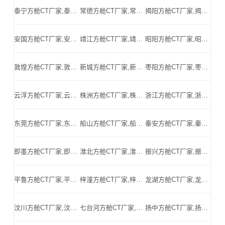
泰宁方舱CT厂家,泰宁方舱式CT,泰宁CT方舱,泰宁方舱CT,泰宁医用CT方舱,泰宁移动方舱CT-泰宁医用CT方舱公司
常德方舱CT厂家,常德方舱式CT,常德CT方舱,常德方舱CT,常德医用CT方舱,常德移动方舱CT-常德医用CT方舱公司
揭阳方舱CT厂家,揭阳方舱式CT,揭阳CT方舱,揭阳方舱CT,揭阳医用CT方舱,揭阳移动方舱CT-揭阳医用CT方舱公司
安国方舱CT厂家,安国方舱式CT,安国CT方舱,安国方舱CT,安国医用CT方舱,安国移动方舱CT-安国医用CT方舱公司
靖江方舱CT厂家,靖江方舱式CT,靖江CT方舱,靖江方舱CT,靖江医用CT方舱,靖江移动方舱CT-靖江医用CT方舱公司
昭阳方舱CT厂家,昭阳方舱式CT,昭阳CT方舱,昭阳方舱CT,昭阳医用CT方舱,昭阳移动方舱CT-昭阳医用CT方舱公司
敦煌方舱CT厂家,敦煌方舱式CT,敦煌CT方舱,敦煌方舱CT,敦煌医用CT方舱,敦煌移动方舱CT-敦煌医用CT方舱公司
新城方舱CT厂家,新城方舱式CT,新城CT方舱,新城方舱CT,新城医用CT方舱,新城移动方舱CT-新城医用CT方舱公司
枣阳方舱CT厂家,枣阳方舱式CT,枣阳CT方舱,枣阳方舱CT,枣阳医用CT方舱,枣阳移动方舱CT-枣阳医用CT方舱公司
云浮方舱CT厂家,云浮方舱式CT,云浮CT方舱,云浮方舱CT,云浮医用CT方舱,云浮移动方舱CT-云浮医用CT方舱公司
株洲方舱CT厂家,株洲方舱式CT,株洲CT方舱,株洲方舱CT,株洲医用CT方舱,株洲移动方舱CT-株洲医用CT方舱公司
浙江方舱CT厂家,浙江方舱式CT,浙江CT方舱,浙江方舱CT,浙江医用CT方舱,浙江移动方舱CT-浙江医用CT方舱公司
东莞方舱CT厂家,东莞方舱式CT,东莞CT方舱,东莞方舱CT,东莞医用CT方舱,东莞移动方舱CT-东莞医用CT方舱公司
船山方舱CT厂家,船山方舱式CT,船山CT方舱,船山方舱CT,船山医用CT方舱,船山移动方舱CT-船山医用CT方舱公司
秦安方舱CT厂家,秦安方舱式CT,秦安CT方舱,秦安方舱CT,秦安医用CT方舱,秦安移动方舱CT-秦安医用CT方舱公司
即墨方舱CT厂家,即墨方舱式CT,即墨CT方舱,即墨方舱CT,即墨医用CT方舱,即墨移动方舱CT-即墨医用CT方舱公司
淮北方舱CT厂家,淮北方舱式CT,淮北CT方舱,淮北方舱CT,淮北医用CT方舱,淮北移动方舱CT-淮北医用CT方舱公司
振兴方舱CT厂家,振兴方舱式CT,振兴CT方舱,振兴方舱CT,振兴医用CT方舱,振兴移动方舱CT-振兴医用CT方舱公司
平鲁方舱CT厂家,平鲁方舱式CT,平鲁CT方舱,平鲁方舱CT,平鲁医用CT方舱,平鲁移动方舱CT-平鲁医用CT方舱公司
梓潼方舱CT厂家,梓潼方舱式CT,梓潼CT方舱,梓潼方舱CT,梓潼医用CT方舱,梓潼移动方舱CT-梓潼医用CT方舱公司
龙湖方舱CT厂家,龙湖方舱式CT,龙湖CT方舱,龙湖方舱CT,龙湖医用CT方舱,龙湖移动方舱CT-龙湖医用CT方舱公司
汶川方舱CT厂家,汶川方舱式CT,汶川CT方舱,汶川方舱CT,汶川医用CT方舱,汶川移动方舱CT-汶川医用CT方舱公司
七台河方舱CT厂家,七台河方舱式CT,七台河CT方舱,七台河方舱CT,七台河医用CT方舱,七台河移动方舱CT-七台河医用CT方舱公司
扬中方舱CT厂家,扬中方舱式CT,扬中CT方舱,扬中方舱CT,扬中医用CT方舱,扬中移动方舱CT-扬中医用CT方舱公司