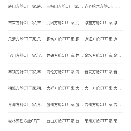
庐山方舱CT厂家,庐山方舱式CT,庐山CT方舱,庐山方舱CT,庐山医用CT方舱,庐山移动方舱CT-庐山医用CT方舱公司
五指山方舱CT厂家,五指山方舱式CT,五指山CT方舱,五指山方舱CT,五指山医用CT方舱,五指山移动方舱CT-五指山医用CT方舱公司
齐齐哈尔方舱CT厂家,齐齐哈尔方舱式CT,齐齐哈尔CT方舱,齐齐哈尔方舱CT,齐齐哈尔医用CT方舱,齐齐哈尔移动方舱CT-齐齐哈尔医用CT方舱公司
吉首方舱CT厂家,吉首方舱式CT,吉首CT方舱,吉首方舱CT,吉首医用CT方舱,吉首移动方舱CT-吉首医用CT方舱公司
武冈方舱CT厂家,武冈方舱式CT,武冈CT方舱,武冈方舱CT,武冈医用CT方舱,武冈移动方舱CT-武冈医用CT方舱公司
恩施方舱CT厂家,恩施方舱式CT,恩施CT方舱,恩施方舱CT,恩施医用CT方舱,恩施移动方舱CT-恩施医用CT方舱公司
乐清方舱CT厂家,乐清方舱式CT,乐清CT方舱,乐清方舱CT,乐清医用CT方舱,乐清移动方舱CT-乐清医用CT方舱公司
廊坊方舱CT厂家,廊坊方舱式CT,廊坊CT方舱,廊坊方舱CT,廊坊医用CT方舱,廊坊移动方舱CT-廊坊医用CT方舱公司
庐江方舱CT厂家,庐江方舱式CT,庐江CT方舱,庐江方舱CT,庐江医用CT方舱,庐江移动方舱CT-庐江医用CT方舱公司
汉川方舱CT厂家,汉川方舱式CT,汉川CT方舱,汉川方舱CT,汉川医用CT方舱,汉川移动方舱CT-汉川医用CT方舱公司
井研方舱CT厂家,井研方舱式CT,井研CT方舱,井研方舱CT,井研医用CT方舱,井研移动方舱CT-井研医用CT方舱公司
金坛方舱CT厂家,金坛方舱式CT,金坛CT方舱,金坛方舱CT,金坛医用CT方舱,金坛移动方舱CT-金坛医用CT方舱公司
丰镇方舱CT厂家,丰镇方舱式CT,丰镇CT方舱,丰镇方舱CT,丰镇医用CT方舱,丰镇移动方舱CT-丰镇医用CT方舱公司
海伦方舱CT厂家,海伦方舱式CT,海伦CT方舱,海伦方舱CT,海伦医用CT方舱,海伦移动方舱CT-海伦医用CT方舱公司
新安方舱CT厂家,新安方舱式CT,新安CT方舱,新安方舱CT,新安医用CT方舱,新安移动方舱CT-新安医用CT方舱公司
朔城方舱CT厂家,朔城方舱式CT,朔城CT方舱,朔城方舱CT,朔城医用CT方舱,朔城移动方舱CT-朔城医用CT方舱公司
大祥方舱CT厂家,大祥方舱式CT,大祥CT方舱,大祥方舱CT,大祥医用CT方舱,大祥移动方舱CT-大祥医用CT方舱公司
大丰方舱CT厂家,大丰方舱式CT,大丰CT方舱,大丰方舱CT,大丰医用CT方舱,大丰移动方舱CT-大丰医用CT方舱公司
青海方舱CT厂家,青海方舱式CT,青海CT方舱,青海方舱CT,青海医用CT方舱,青海移动方舱CT-青海医用CT方舱公司
盘州方舱CT厂家,盘州方舱式CT,盘州CT方舱,盘州方舱CT,盘州医用CT方舱,盘州移动方舱CT-盘州医用CT方舱公司
吉州方舱CT厂家,吉州方舱式CT,吉州CT方舱,吉州方舱CT,吉州医用CT方舱,吉州移动方舱CT-吉州医用CT方舱公司
霍林郭勒方舱CT厂家,霍林郭勒方舱式CT,霍林郭勒CT方舱,霍林郭勒方舱CT,霍林郭勒医用CT方舱,霍林郭勒移动方舱CT-霍林郭勒医用CT方舱公司
台山方舱CT厂家,台山方舱式CT,台山CT方舱,台山方舱CT,台山医用CT方舱,台山移动方舱CT-台山医用CT方舱公司
莱州方舱CT厂家,莱州方舱式CT,莱州CT方舱,莱州方舱CT,莱州医用CT方舱,莱州移动方舱CT-莱州医用CT方舱公司