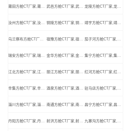
莆田方舱CT厂家,莆田方舱式CT,莆田CT方舱,莆田方舱CT,莆田医用CT方舱,莆田移动方舱CT-莆田医用CT方舱公司
武邑方舱CT厂家,武邑方舱式CT,武邑CT方舱,武邑方舱CT,武邑医用CT方舱,武邑移动方舱CT-武邑医用CT方舱公司
龙陵方舱CT厂家,龙陵方舱式CT,龙陵CT方舱,龙陵方舱CT,龙陵医用CT方舱,龙陵移动方舱CT-龙陵医用CT方舱公司
汝州方舱CT厂家,汝州方舱式CT,汝州CT方舱,汝州方舱CT,汝州医用CT方舱,汝州移动方舱CT-汝州医用CT方舱公司
铜陵方舱CT厂家,铜陵方舱式CT,铜陵CT方舱,铜陵方舱CT,铜陵医用CT方舱,铜陵移动方舱CT-铜陵医用CT方舱公司
靖宇方舱CT厂家,靖宇方舱式CT,靖宇CT方舱,靖宇方舱CT,靖宇医用CT方舱,靖宇移动方舱CT-靖宇医用CT方舱公司
乌兰察布方舱CT厂家,乌兰察布方舱式CT,乌兰察布CT方舱,乌兰察布方舱CT,乌兰察布医用CT方舱,乌兰察布移动方舱CT-乌兰察布医用CT方舱公司
宿豫方舱CT厂家,宿豫方舱式CT,宿豫CT方舱,宿豫方舱CT,宿豫医用CT方舱,宿豫移动方舱CT-宿豫医用CT方舱公司
茄子河方舱CT厂家,茄子河方舱式CT,茄子河CT方舱,茄子河方舱CT,茄子河医用CT方舱,茄子河移动方舱CT-茄子河医用CT方舱公司
瑞安方舱CT厂家,瑞安方舱式CT,瑞安CT方舱,瑞安方舱CT,瑞安医用CT方舱,瑞安移动方舱CT-瑞安医用CT方舱公司
金华方舱CT厂家,金华方舱式CT,金华CT方舱,金华方舱CT,金华医用CT方舱,金华移动方舱CT-金华医用CT方舱公司
集宁方舱CT厂家,集宁方舱式CT,集宁CT方舱,集宁方舱CT,集宁医用CT方舱,集宁移动方舱CT-集宁医用CT方舱公司
江北方舱CT厂家,江北方舱式CT,江北CT方舱,江北方舱CT,江北医用CT方舱,江北移动方舱CT-江北医用CT方舱公司
丽江方舱CT厂家,丽江方舱式CT,丽江CT方舱,丽江方舱CT,丽江医用CT方舱,丽江移动方舱CT-丽江医用CT方舱公司
红河方舱CT厂家,红河方舱式CT,红河CT方舱,红河方舱CT,红河医用CT方舱,红河移动方舱CT-红河医用CT方舱公司
辛集方舱CT厂家,辛集方舱式CT,辛集CT方舱,辛集方舱CT,辛集医用CT方舱,辛集移动方舱CT-辛集医用CT方舱公司
酒泉方舱CT厂家,酒泉方舱式CT,酒泉CT方舱,酒泉方舱CT,酒泉医用CT方舱,酒泉移动方舱CT-酒泉医用CT方舱公司
驻马店方舱CT厂家,驻马店方舱式CT,驻马店CT方舱,驻马店方舱CT,驻马店医用CT方舱,驻马店移动方舱CT-驻马店医用CT方舱公司
淄川方舱CT厂家,淄川方舱式CT,淄川CT方舱,淄川方舱CT,淄川医用CT方舱,淄川移动方舱CT-淄川医用CT方舱公司
南通方舱CT厂家,南通方舱式CT,南通CT方舱,南通方舱CT,南通医用CT方舱,南通移动方舱CT-南通医用CT方舱公司
昌宁方舱CT厂家,昌宁方舱式CT,昌宁CT方舱,昌宁方舱CT,昌宁医用CT方舱,昌宁移动方舱CT-昌宁医用CT方舱公司
丹阳方舱CT厂家,丹阳方舱式CT,丹阳CT方舱,丹阳方舱CT,丹阳医用CT方舱,丹阳移动方舱CT-丹阳医用CT方舱公司
射洪方舱CT厂家,射洪方舱式CT,射洪CT方舱,射洪方舱CT,射洪医用CT方舱,射洪移动方舱CT-射洪医用CT方舱公司
九寨沟方舱CT厂家,九寨沟方舱式CT,九寨沟CT方舱,九寨沟方舱CT,九寨沟医用CT方舱,九寨沟移动方舱CT-九寨沟医用CT方舱公司