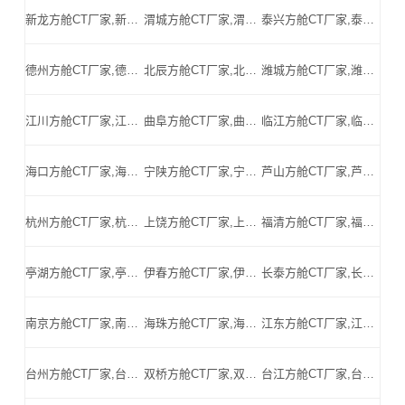
新龙方舱CT厂家,新龙方舱式CT,新龙CT方舱,新龙方舱CT,新龙医用CT方舱,新龙移动方舱CT-新龙医用CT方舱公司
渭城方舱CT厂家,渭城方舱式CT,渭城CT方舱,渭城方舱CT,渭城医用CT方舱,渭城移动方舱CT-渭城医用CT方舱公司
泰兴方舱CT厂家,泰兴方舱式CT,泰兴CT方舱,泰兴方舱CT,泰兴医用CT方舱,泰兴移动方舱CT-泰兴医用CT方舱公司
德州方舱CT厂家,德州方舱式CT,德州CT方舱,德州方舱CT,德州医用CT方舱,德州移动方舱CT-德州医用CT方舱公司
北辰方舱CT厂家,北辰方舱式CT,北辰CT方舱,北辰方舱CT,北辰医用CT方舱,北辰移动方舱CT-北辰医用CT方舱公司
潍城方舱CT厂家,潍城方舱式CT,潍城CT方舱,潍城方舱CT,潍城医用CT方舱,潍城移动方舱CT-潍城医用CT方舱公司
江川方舱CT厂家,江川方舱式CT,江川CT方舱,江川方舱CT,江川医用CT方舱,江川移动方舱CT-江川医用CT方舱公司
曲阜方舱CT厂家,曲阜方舱式CT,曲阜CT方舱,曲阜方舱CT,曲阜医用CT方舱,曲阜移动方舱CT-曲阜医用CT方舱公司
临江方舱CT厂家,临江方舱式CT,临江CT方舱,临江方舱CT,临江医用CT方舱,临江移动方舱CT-临江医用CT方舱公司
海口方舱CT厂家,海口方舱式CT,海口CT方舱,海口方舱CT,海口医用CT方舱,海口移动方舱CT-海口医用CT方舱公司
宁陕方舱CT厂家,宁陕方舱式CT,宁陕CT方舱,宁陕方舱CT,宁陕医用CT方舱,宁陕移动方舱CT-宁陕医用CT方舱公司
芦山方舱CT厂家,芦山方舱式CT,芦山CT方舱,芦山方舱CT,芦山医用CT方舱,芦山移动方舱CT-芦山医用CT方舱公司
杭州方舱CT厂家,杭州方舱式CT,杭州CT方舱,杭州方舱CT,杭州医用CT方舱,杭州移动方舱CT-杭州医用CT方舱公司
上饶方舱CT厂家,上饶方舱式CT,上饶CT方舱,上饶方舱CT,上饶医用CT方舱,上饶移动方舱CT-上饶医用CT方舱公司
福清方舱CT厂家,福清方舱式CT,福清CT方舱,福清方舱CT,福清医用CT方舱,福清移动方舱CT-福清医用CT方舱公司
亭湖方舱CT厂家,亭湖方舱式CT,亭湖CT方舱,亭湖方舱CT,亭湖医用CT方舱,亭湖移动方舱CT-亭湖医用CT方舱公司
伊春方舱CT厂家,伊春方舱式CT,伊春CT方舱,伊春方舱CT,伊春医用CT方舱,伊春移动方舱CT-伊春医用CT方舱公司
长泰方舱CT厂家,长泰方舱式CT,长泰CT方舱,长泰方舱CT,长泰医用CT方舱,长泰移动方舱CT-长泰医用CT方舱公司
南京方舱CT厂家,南京方舱式CT,南京CT方舱,南京方舱CT,南京医用CT方舱,南京移动方舱CT-南京医用CT方舱公司
海珠方舱CT厂家,海珠方舱式CT,海珠CT方舱,海珠方舱CT,海珠医用CT方舱,海珠移动方舱CT-海珠医用CT方舱公司
江东方舱CT厂家,江东方舱式CT,江东CT方舱,江东方舱CT,江东医用CT方舱,江东移动方舱CT-江东医用CT方舱公司
台州方舱CT厂家,台州方舱式CT,台州CT方舱,台州方舱CT,台州医用CT方舱,台州移动方舱CT-台州医用CT方舱公司
双桥方舱CT厂家,双桥方舱式CT,双桥CT方舱,双桥方舱CT,双桥医用CT方舱,双桥移动方舱CT-双桥医用CT方舱公司
台江方舱CT厂家,台江方舱式CT,台江CT方舱,台江方舱CT,台江医用CT方舱,台江移动方舱CT-台江医用CT方舱公司