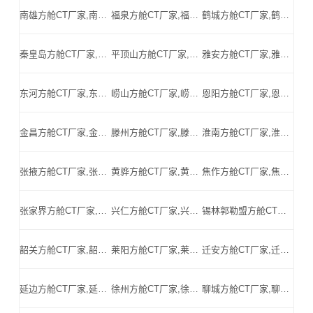
南雄方舱CT厂家,南雄方舱式CT,南雄CT方舱,南雄方舱CT,南雄医用CT方舱,南雄移动方舱CT-南雄医用CT方舱公司
福泉方舱CT厂家,福泉方舱式CT,福泉CT方舱,福泉方舱CT,福泉医用CT方舱,福泉移动方舱CT-福泉医用CT方舱公司
鹤城方舱CT厂家,鹤城方舱式CT,鹤城CT方舱,鹤城方舱CT,鹤城医用CT方舱,鹤城移动方舱CT-鹤城医用CT方舱公司
秦皇岛方舱CT厂家,秦皇岛方舱式CT,秦皇岛CT方舱,秦皇岛方舱CT,秦皇岛医用CT方舱,秦皇岛移动方舱CT-秦皇岛医用CT方舱公司
平顶山方舱CT厂家,平顶山方舱式CT,平顶山CT方舱,平顶山方舱CT,平顶山医用CT方舱,平顶山移动方舱CT-平顶山医用CT方舱公司
雅安方舱CT厂家,雅安方舱式CT,雅安CT方舱,雅安方舱CT,雅安医用CT方舱,雅安移动方舱CT-雅安医用CT方舱公司
东河方舱CT厂家,东河方舱式CT,东河CT方舱,东河方舱CT,东河医用CT方舱,东河移动方舱CT-东河医用CT方舱公司
崂山方舱CT厂家,崂山方舱式CT,崂山CT方舱,崂山方舱CT,崂山医用CT方舱,崂山移动方舱CT-崂山医用CT方舱公司
恩阳方舱CT厂家,恩阳方舱式CT,恩阳CT方舱,恩阳方舱CT,恩阳医用CT方舱,恩阳移动方舱CT-恩阳医用CT方舱公司
金昌方舱CT厂家,金昌方舱式CT,金昌CT方舱,金昌方舱CT,金昌医用CT方舱,金昌移动方舱CT-金昌医用CT方舱公司
滕州方舱CT厂家,滕州方舱式CT,滕州CT方舱,滕州方舱CT,滕州医用CT方舱,滕州移动方舱CT-滕州医用CT方舱公司
淮南方舱CT厂家,淮南方舱式CT,淮南CT方舱,淮南方舱CT,淮南医用CT方舱,淮南移动方舱CT-淮南医用CT方舱公司
张掖方舱CT厂家,张掖方舱式CT,张掖CT方舱,张掖方舱CT,张掖医用CT方舱,张掖移动方舱CT-张掖医用CT方舱公司
黄骅方舱CT厂家,黄骅方舱式CT,黄骅CT方舱,黄骅方舱CT,黄骅医用CT方舱,黄骅移动方舱CT-黄骅医用CT方舱公司
焦作方舱CT厂家,焦作方舱式CT,焦作CT方舱,焦作方舱CT,焦作医用CT方舱,焦作移动方舱CT-焦作医用CT方舱公司
张家界方舱CT厂家,张家界方舱式CT,张家界CT方舱,张家界方舱CT,张家界医用CT方舱,张家界移动方舱CT-张家界医用CT方舱公司
兴仁方舱CT厂家,兴仁方舱式CT,兴仁CT方舱,兴仁方舱CT,兴仁医用CT方舱,兴仁移动方舱CT-兴仁医用CT方舱公司
锡林郭勒盟方舱CT厂家,锡林郭勒盟方舱式CT,锡林郭勒盟CT方舱,锡林郭勒盟方舱CT,锡林郭勒盟医用CT方舱,锡林郭勒盟移动方舱CT-锡林郭勒盟医用CT方舱公司
韶关方舱CT厂家,韶关方舱式CT,韶关CT方舱,韶关方舱CT,韶关医用CT方舱,韶关移动方舱CT-韶关医用CT方舱公司
莱阳方舱CT厂家,莱阳方舱式CT,莱阳CT方舱,莱阳方舱CT,莱阳医用CT方舱,莱阳移动方舱CT-莱阳医用CT方舱公司
迁安方舱CT厂家,迁安方舱式CT,迁安CT方舱,迁安方舱CT,迁安医用CT方舱,迁安移动方舱CT-迁安医用CT方舱公司
延边方舱CT厂家,延边方舱式CT,延边CT方舱,延边方舱CT,延边医用CT方舱,延边移动方舱CT-延边医用CT方舱公司
徐州方舱CT厂家,徐州方舱式CT,徐州CT方舱,徐州方舱CT,徐州医用CT方舱,徐州移动方舱CT-徐州医用CT方舱公司
聊城方舱CT厂家,聊城方舱式CT,聊城CT方舱,聊城方舱CT,聊城医用CT方舱,聊城移动方舱CT-聊城医用CT方舱公司