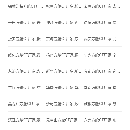
锡林浩特方舱CT厂家,锡林浩特方舱式CT,锡林浩特CT方舱,锡林浩特方舱CT,锡林浩特医用CT方舱,锡林浩特移动方舱CT-锡林浩特医用CT方舱公司
松原方舱CT厂家,松原方舱式CT,松原CT方舱,松原方舱CT,松原医用CT方舱,松原移动方舱CT-松原医用CT方舱公司
太原方舱CT厂家,太原方舱式CT,太原CT方舱,太原方舱CT,太原医用CT方舱,太原移动方舱CT-太原医用CT方舱公司
丹巴方舱CT厂家,丹巴方舱式CT,丹巴CT方舱,丹巴方舱CT,丹巴医用CT方舱,丹巴移动方舱CT-丹巴医用CT方舱公司
迎泽方舱CT厂家,迎泽方舱式CT,迎泽CT方舱,迎泽方舱CT,迎泽医用CT方舱,迎泽移动方舱CT-迎泽医用CT方舱公司
德庆方舱CT厂家,德庆方舱式CT,德庆CT方舱,德庆方舱CT,德庆医用CT方舱,德庆移动方舱CT-德庆医用CT方舱公司
振安方舱CT厂家,振安方舱式CT,振安CT方舱,振安方舱CT,振安医用CT方舱,振安移动方舱CT-振安医用CT方舱公司
东海方舱CT厂家,东海方舱式CT,东海CT方舱,东海方舱CT,东海医用CT方舱,东海移动方舱CT-东海医用CT方舱公司
武安方舱CT厂家,武安方舱式CT,武安CT方舱,武安方舱CT,武安医用CT方舱,武安移动方舱CT-武安医用CT方舱公司
绥化方舱CT厂家,绥化方舱式CT,绥化CT方舱,绥化方舱CT,绥化医用CT方舱,绥化移动方舱CT-绥化医用CT方舱公司
扬州方舱CT厂家,扬州方舱式CT,扬州CT方舱,扬州方舱CT,扬州医用CT方舱,扬州移动方舱CT-扬州医用CT方舱公司
宁乡方舱CT厂家,宁乡方舱式CT,宁乡CT方舱,宁乡方舱CT,宁乡医用CT方舱,宁乡移动方舱CT-宁乡医用CT方舱公司
永济方舱CT厂家,永济方舱式CT,永济CT方舱,永济方舱CT,永济医用CT方舱,永济移动方舱CT-永济医用CT方舱公司
新华方舱CT厂家,新华方舱式CT,新华CT方舱,新华方舱CT,新华医用CT方舱,新华移动方舱CT-新华医用CT方舱公司
宜都方舱CT厂家,宜都方舱式CT,宜都CT方舱,宜都方舱CT,宜都医用CT方舱,宜都移动方舱CT-宜都医用CT方舱公司
章丘方舱CT厂家,章丘方舱式CT,章丘CT方舱,章丘方舱CT,章丘医用CT方舱,章丘移动方舱CT-章丘医用CT方舱公司
华蓥方舱CT厂家,华蓥方舱式CT,华蓥CT方舱,华蓥方舱CT,华蓥医用CT方舱,华蓥移动方舱CT-华蓥医用CT方舱公司
秦都方舱CT厂家,秦都方舱式CT,秦都CT方舱,秦都方舱CT,秦都医用CT方舱,秦都移动方舱CT-秦都医用CT方舱公司
黑龙江方舱CT厂家,黑龙江方舱式CT,黑龙江CT方舱,黑龙江方舱CT,黑龙江医用CT方舱,黑龙江移动方舱CT-黑龙江医用CT方舱公司
沙河方舱CT厂家,沙河方舱式CT,沙河CT方舱,沙河方舱CT,沙河医用CT方舱,沙河移动方舱CT-沙河医用CT方舱公司
鼓楼方舱CT厂家,鼓楼方舱式CT,鼓楼CT方舱,鼓楼方舱CT,鼓楼医用CT方舱,鼓楼移动方舱CT-鼓楼医用CT方舱公司
滨江方舱CT厂家,滨江方舱式CT,滨江CT方舱,滨江方舱CT,滨江医用CT方舱,滨江移动方舱CT-滨江医用CT方舱公司
元宝山方舱CT厂家,元宝山方舱式CT,元宝山CT方舱,元宝山方舱CT,元宝山医用CT方舱,元宝山移动方舱CT-元宝山医用CT方舱公司
东兴方舱CT厂家,东兴方舱式CT,东兴CT方舱,东兴方舱CT,东兴医用CT方舱,东兴移动方舱CT-东兴医用CT方舱公司