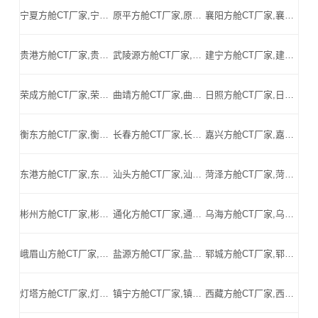
宁夏方舱CT厂家,宁夏方舱式CT,宁夏CT方舱,宁夏方舱CT,宁夏医用CT方舱,宁夏移动方舱CT-宁夏医用CT方舱公司
原平方舱CT厂家,原平方舱式CT,原平CT方舱,原平方舱CT,原平医用CT方舱,原平移动方舱CT-原平医用CT方舱公司
襄阳方舱CT厂家,襄阳方舱式CT,襄阳CT方舱,襄阳方舱CT,襄阳医用CT方舱,襄阳移动方舱CT-襄阳医用CT方舱公司
贵港方舱CT厂家,贵港方舱式CT,贵港CT方舱,贵港方舱CT,贵港医用CT方舱,贵港移动方舱CT-贵港医用CT方舱公司
武陵源方舱CT厂家,武陵源方舱式CT,武陵源CT方舱,武陵源方舱CT,武陵源医用CT方舱,武陵源移动方舱CT-武陵源医用CT方舱公司
建宁方舱CT厂家,建宁方舱式CT,建宁CT方舱,建宁方舱CT,建宁医用CT方舱,建宁移动方舱CT-建宁医用CT方舱公司
荣成方舱CT厂家,荣成方舱式CT,荣成CT方舱,荣成方舱CT,荣成医用CT方舱,荣成移动方舱CT-荣成医用CT方舱公司
曲靖方舱CT厂家,曲靖方舱式CT,曲靖CT方舱,曲靖方舱CT,曲靖医用CT方舱,曲靖移动方舱CT-曲靖医用CT方舱公司
日照方舱CT厂家,日照方舱式CT,日照CT方舱,日照方舱CT,日照医用CT方舱,日照移动方舱CT-日照医用CT方舱公司
衡东方舱CT厂家,衡东方舱式CT,衡东CT方舱,衡东方舱CT,衡东医用CT方舱,衡东移动方舱CT-衡东医用CT方舱公司
长春方舱CT厂家,长春方舱式CT,长春CT方舱,长春方舱CT,长春医用CT方舱,长春移动方舱CT-长春医用CT方舱公司
嘉兴方舱CT厂家,嘉兴方舱式CT,嘉兴CT方舱,嘉兴方舱CT,嘉兴医用CT方舱,嘉兴移动方舱CT-嘉兴医用CT方舱公司
东港方舱CT厂家,东港方舱式CT,东港CT方舱,东港方舱CT,东港医用CT方舱,东港移动方舱CT-东港医用CT方舱公司
汕头方舱CT厂家,汕头方舱式CT,汕头CT方舱,汕头方舱CT,汕头医用CT方舱,汕头移动方舱CT-汕头医用CT方舱公司
菏泽方舱CT厂家,菏泽方舱式CT,菏泽CT方舱,菏泽方舱CT,菏泽医用CT方舱,菏泽移动方舱CT-菏泽医用CT方舱公司
彬州方舱CT厂家,彬州方舱式CT,彬州CT方舱,彬州方舱CT,彬州医用CT方舱,彬州移动方舱CT-彬州医用CT方舱公司
通化方舱CT厂家,通化方舱式CT,通化CT方舱,通化方舱CT,通化医用CT方舱,通化移动方舱CT-通化医用CT方舱公司
乌海方舱CT厂家,乌海方舱式CT,乌海CT方舱,乌海方舱CT,乌海医用CT方舱,乌海移动方舱CT-乌海医用CT方舱公司
峨眉山方舱CT厂家,峨眉山方舱式CT,峨眉山CT方舱,峨眉山方舱CT,峨眉山医用CT方舱,峨眉山移动方舱CT-峨眉山医用CT方舱公司
盐源方舱CT厂家,盐源方舱式CT,盐源CT方舱,盐源方舱CT,盐源医用CT方舱,盐源移动方舱CT-盐源医用CT方舱公司
郓城方舱CT厂家,郓城方舱式CT,郓城CT方舱,郓城方舱CT,郓城医用CT方舱,郓城移动方舱CT-郓城医用CT方舱公司
灯塔方舱CT厂家,灯塔方舱式CT,灯塔CT方舱,灯塔方舱CT,灯塔医用CT方舱,灯塔移动方舱CT-灯塔医用CT方舱公司
镇宁方舱CT厂家,镇宁方舱式CT,镇宁CT方舱,镇宁方舱CT,镇宁医用CT方舱,镇宁移动方舱CT-镇宁医用CT方舱公司
西藏方舱CT厂家,西藏方舱式CT,西藏CT方舱,西藏方舱CT,西藏医用CT方舱,西藏移动方舱CT-西藏医用CT方舱公司